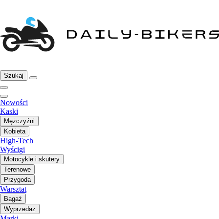
Szukaj
Nowości
Kaski
Mężczyźni
Kobieta
High-Tech
Wyścigi
Motocykle i skutery
Terenowe
Przygoda
Warsztat
Bagaż
Wyprzedaż
Marki