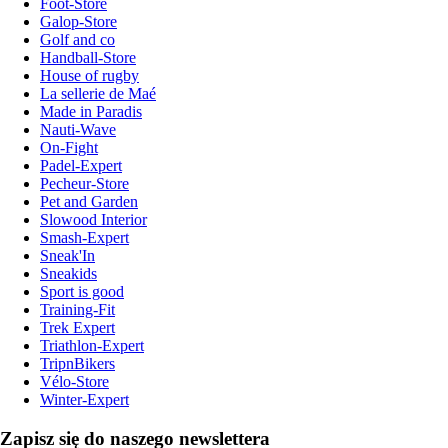
Foot-Store
Galop-Store
Golf and co
Handball-Store
House of rugby
La sellerie de Maé
Made in Paradis
Nauti-Wave
On-Fight
Padel-Expert
Pecheur-Store
Pet and Garden
Slowood Interior
Smash-Expert
Sneak'In
Sneakids
Sport is good
Training-Fit
Trek Expert
Triathlon-Expert
TripnBikers
Vélo-Store
Winter-Expert
Zapisz się do naszego newslettera