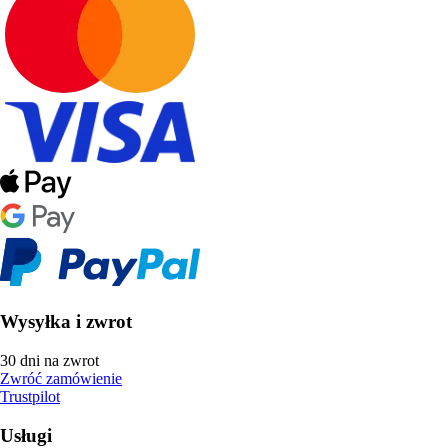
Wysyłka i zwrot
30 dni na zwrot
Zwróć zamówienie
Trustpilot
Usługi