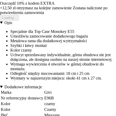
Oszczędź 10%
z kodem
EXTRA
+12,50 zł
otrzymasz na kolejne zamowienie
Zostana naliczone po
potwierdzeniu zamowienia
Loading...
Opis
Specjalnie dla Top Case Monokey E55
Umożliwia zamocowanie dodatkowego bagażu
Metalowa rama dla dodatkowej wytrzymałości
Szybki i łatwy montaż
Kolor czarny
Uchwyt sprzedawany indywidualnie, górna obudowa nie jest
dołączona, ale dostępna osobno na naszej stronie internetowej.
Wymaga wywiercenia 4 otworów w górnej obudowie do
montażu.
Odległość między mocowaniami: 18 cm i 25 cm
Wymiary w najszerszym miejscu: około 41 cm x 27 cm.
Dodatkowe informacje
Marka
Givi
Nr referencyjny dostawcy
E96B
Kolor
czarny
Kolor
Czarny
Płeć
Mieszane