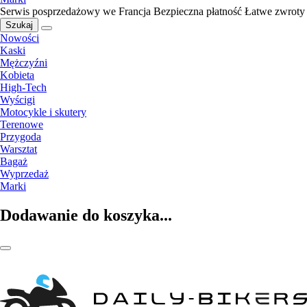
Serwis posprzedażowy we Francja
Bezpieczna płatność
Łatwe zwroty
Szukaj
Nowości
Kaski
Mężczyźni
Kobieta
High-Tech
Wyścigi
Motocykle i skutery
Terenowe
Przygoda
Warsztat
Bagaż
Wyprzedaż
Marki
Dodawanie do koszyka...