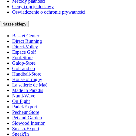
Metody płatności
Ceny i opcje dostawy
Oświadczenie o ochronie prywatności
Nasze sklepy
Basket Center
Direct Running
Direct-Volley
Espace Golf
Foot-Store
Galop-Store
Golf and co
Handball-Store
House of rugby
La sellerie de Maé
Made in Paradis
Nauti-Wave
On-Fight
Padel-Expert
Pecheur-Store
Pet and Garden
Slowood Interior
Smash-Expert
Sneak'In