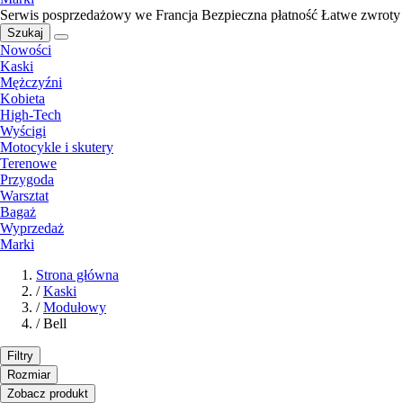
Serwis posprzedażowy we Francja
Bezpieczna płatność
Łatwe zwroty
Szukaj
Nowości
Kaski
Mężczyźni
Kobieta
High-Tech
Wyścigi
Motocykle i skutery
Terenowe
Przygoda
Warsztat
Bagaż
Wyprzedaż
Marki
Strona główna
/
Kaski
/
Modułowy
/
Bell
Filtry
Rozmiar
Zobacz produkt