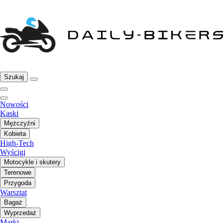
Szukaj
Nowości
Kaski
Mężczyźni
Kobieta
High-Tech
Wyścigi
Motocykle i skutery
Terenowe
Przygoda
Warsztat
Bagaż
Wyprzedaż
Marki