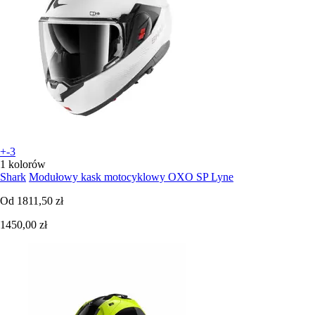
+-3
1 kolorów
Shark
Modułowy kask motocyklowy OXO SP Lyne
Od
1811,50 zł
1450,00 zł