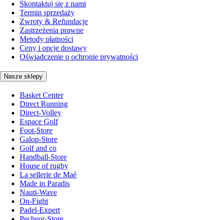
Skontaktuj się z nami
Termin sprzedaży
Zwroty & Refundacje
Zastrzeżenia prawne
Metody płatności
Ceny i opcje dostawy
Oświadczenie o ochronie prywatności
Nasze sklepy
Basket Center
Direct Running
Direct-Volley
Espace Golf
Foot-Store
Galop-Store
Golf and co
Handball-Store
House of rugby
La sellerie de Maé
Made in Paradis
Nauti-Wave
On-Fight
Padel-Expert
Pecheur-Store