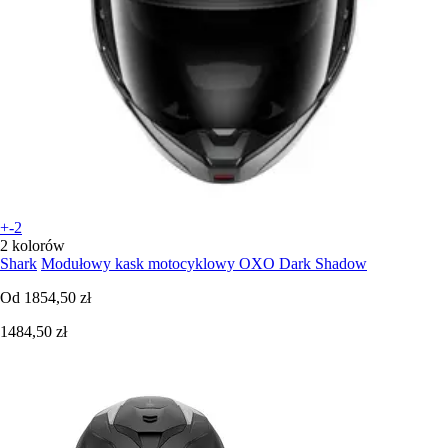
+-2
2 kolorów
Shark
Modułowy kask motocyklowy OXO Dark Shadow
Od
1854,50 zł
1484,50 zł