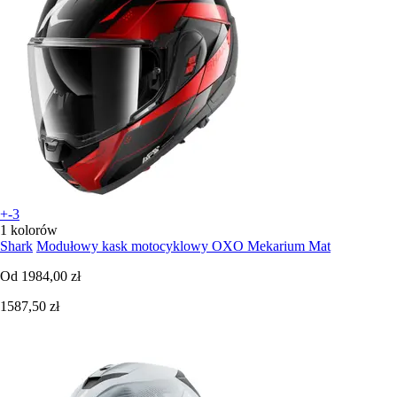
+-3
1 kolorów
Shark
Modułowy kask motocyklowy OXO Mekarium Mat
Od
1984,00 zł
1587,50 zł