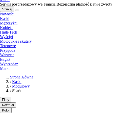
Serwis posprzedażowy we Francja
Bezpieczna płatność
Łatwe zwroty
Szukaj
Nowości
Kaski
Mężczyźni
Kobieta
High-Tech
Wyścigi
Motocykle i skutery
Terenowe
Przygoda
Warsztat
Bagaż
Wyprzedaż
Marki
Strona główna
/
Kaski
/
Modułowy
/
Shark
Filtry
Rozmiar
Kolor