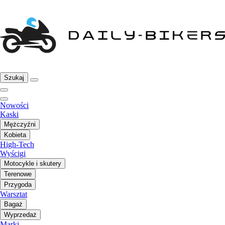
Szukaj
Nowości
Kaski
Mężczyźni
Kobieta
High-Tech
Wyścigi
Motocykle i skutery
Terenowe
Przygoda
Warsztat
Bagaż
Wyprzedaż
Marki