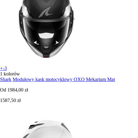
+-3
1 kolorów
Shark
Modułowy kask motocyklowy OXO Mekarium Mat
Od
1984,00 zł
1587,50 zł