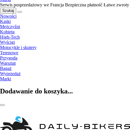
Serwis posprzedażowy we Francja
Bezpieczna płatność
Łatwe zwroty
Szukaj
Nowości
Kaski
Mężczyźni
Kobieta
High-Tech
Wyścigi
Motocykle i skutery
Terenowe
Przygoda
Warsztat
Bagaż
Wyprzedaż
Marki
Dodawanie do koszyka...