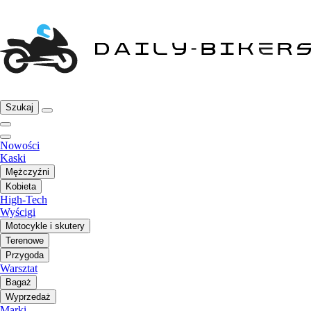
Szukaj
Nowości
Kaski
Mężczyźni
Kobieta
High-Tech
Wyścigi
Motocykle i skutery
Terenowe
Przygoda
Warsztat
Bagaż
Wyprzedaż
Marki