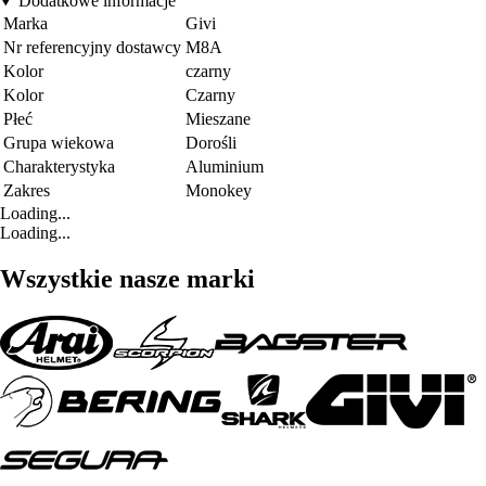
Dodatkowe informacje
Marka
Givi
Nr referencyjny dostawcy
M8A
Kolor
czarny
Kolor
Czarny
Płeć
Mieszane
Grupa wiekowa
Dorośli
Charakterystyka
Aluminium
Zakres
Monokey
Loading...
Loading...
Wszystkie nasze marki