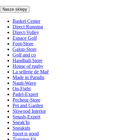
Nasze sklepy
Basket Center
Direct Running
Direct-Volley
Espace Golf
Foot-Store
Galop-Store
Golf and co
Handball-Store
House of rugby
La sellerie de Maé
Made in Paradis
Nauti-Wave
On-Fight
Padel-Expert
Pecheur-Store
Pet and Garden
Slowood Interior
Smash-Expert
Sneak'In
Sneakids
Sport is good
Training-Fit