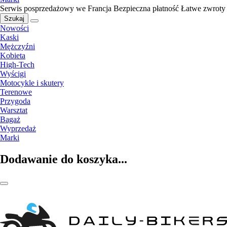
Serwis posprzedażowy we Francja
Bezpieczna płatność
Łatwe zwroty
Szukaj
Nowości
Kaski
Mężczyźni
Kobieta
High-Tech
Wyścigi
Motocykle i skutery
Terenowe
Przygoda
Warsztat
Bagaż
Wyprzedaż
Marki
Dodawanie do koszyka...