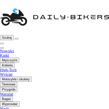
Szukaj
Nowości
Kaski
Mężczyźni
Kobieta
High-Tech
Wyścigi
Motocykle i skutery
Terenowe
Przygoda
Warsztat
Bagaż
Wyprzedaż
Marki