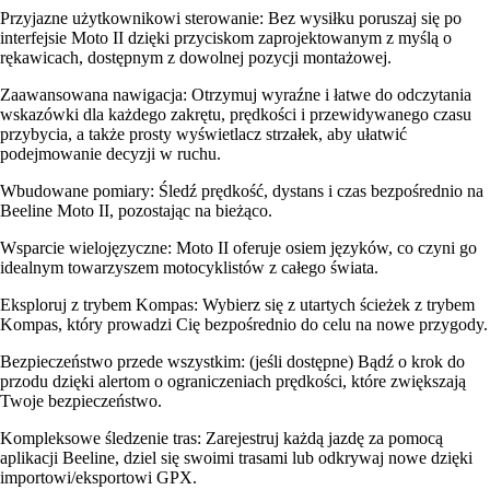
Przyjazne użytkownikowi sterowanie: Bez wysiłku poruszaj się po
interfejsie Moto II dzięki przyciskom zaprojektowanym z myślą o
rękawicach, dostępnym z dowolnej pozycji montażowej.
Zaawansowana nawigacja: Otrzymuj wyraźne i łatwe do odczytania
wskazówki dla każdego zakrętu, prędkości i przewidywanego czasu
przybycia, a także prosty wyświetlacz strzałek, aby ułatwić
podejmowanie decyzji w ruchu.
Wbudowane pomiary: Śledź prędkość, dystans i czas bezpośrednio na
Beeline Moto II, pozostając na bieżąco.
Wsparcie wielojęzyczne: Moto II oferuje osiem języków, co czyni go
idealnym towarzyszem motocyklistów z całego świata.
Eksploruj z trybem Kompas: Wybierz się z utartych ścieżek z trybem
Kompas, który prowadzi Cię bezpośrednio do celu na nowe przygody.
Bezpieczeństwo przede wszystkim: (jeśli dostępne) Bądź o krok do
przodu dzięki alertom o ograniczeniach prędkości, które zwiększają
Twoje bezpieczeństwo.
Kompleksowe śledzenie tras: Zarejestruj każdą jazdę za pomocą
aplikacji Beeline, dziel się swoimi trasami lub odkrywaj nowe dzięki
importowi/eksportowi GPX.