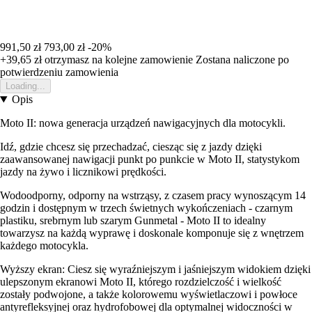
991,50 zł
793,00 zł
-20%
+39,65 zł
otrzymasz na kolejne zamowienie
Zostana naliczone po
potwierdzeniu zamowienia
Loading...
Opis
Moto II: nowa generacja urządzeń nawigacyjnych dla motocykli.
Idź, gdzie chcesz się przechadzać, ciesząc się z jazdy dzięki
zaawansowanej nawigacji punkt po punkcie w Moto II, statystykom
jazdy na żywo i licznikowi prędkości.
Wodoodporny, odporny na wstrząsy, z czasem pracy wynoszącym 14
godzin i dostępnym w trzech świetnych wykończeniach - czarnym
plastiku, srebrnym lub szarym Gunmetal - Moto II to idealny
towarzysz na każdą wyprawę i doskonale komponuje się z wnętrzem
każdego motocykla.
Wyższy ekran: Ciesz się wyraźniejszym i jaśniejszym widokiem dzięki
ulepszonym ekranowi Moto II, którego rozdzielczość i wielkość
zostały podwojone, a także kolorowemu wyświetlaczowi i powłoce
antyrefleksyjnej oraz hydrofobowej dla optymalnej widoczności w