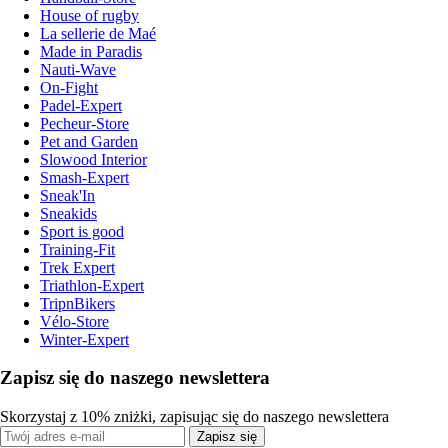
House of rugby
La sellerie de Maé
Made in Paradis
Nauti-Wave
On-Fight
Padel-Expert
Pecheur-Store
Pet and Garden
Slowood Interior
Smash-Expert
Sneak'In
Sneakids
Sport is good
Training-Fit
Trek Expert
Triathlon-Expert
TripnBikers
Vélo-Store
Winter-Expert
Zapisz się do naszego newslettera
Skorzystaj z 10% zniżki, zapisując się do naszego newslettera
Zapisz się