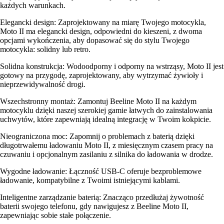
każdych warunkach.
Elegancki design: Zaprojektowany na miarę Twojego motocykla,
Moto II ma elegancki design, odpowiedni do kieszeni, z dwoma
opcjami wykończenia, aby dopasować się do stylu Twojego
motocykla: solidny lub retro.
Solidna konstrukcja: Wodoodporny i odporny na wstrząsy, Moto II jest
gotowy na przygodę, zaprojektowany, aby wytrzymać żywioły i
nieprzewidywalność drogi.
Wszechstronny montaż: Zamontuj Beeline Moto II na każdym
motocyklu dzięki naszej szerokiej gamie łatwych do zainstalowania
uchwytów, które zapewniają idealną integrację w Twoim kokpicie.
Nieograniczona moc: Zapomnij o problemach z baterią dzięki
długotrwałemu ładowaniu Moto II, z miesięcznym czasem pracy na
czuwaniu i opcjonalnym zasilaniu z silnika do ładowania w drodze.
Wygodne ładowanie: Łączność USB-C oferuje bezproblemowe
ładowanie, kompatybilne z Twoimi istniejącymi kablami.
Inteligentne zarządzanie baterią: Znacząco przedłużaj żywotność
baterii swojego telefonu, gdy nawigujesz z Beeline Moto II,
zapewniając sobie stałe połączenie.