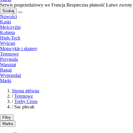
Serwis posprzedażowy we Francja
Bezpieczna płatność
Łatwe zwroty
Szukaj
Nowości
Kaski
Mężczyźni
Kobieta
High-Tech
Wyścigi
Motocykle i skutery
Terenowe
Przygoda
Warsztat
Bagaż
Wyprzedaż
Marki
Strona główna
/
Terenowe
/
Torby Cross
/
Sac plecak
Filtry
Marka