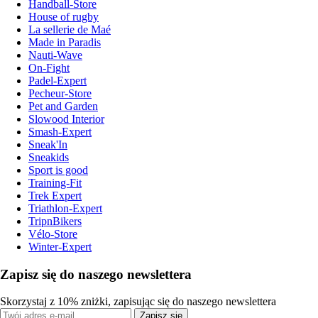
Handball-Store
House of rugby
La sellerie de Maé
Made in Paradis
Nauti-Wave
On-Fight
Padel-Expert
Pecheur-Store
Pet and Garden
Slowood Interior
Smash-Expert
Sneak'In
Sneakids
Sport is good
Training-Fit
Trek Expert
Triathlon-Expert
TripnBikers
Vélo-Store
Winter-Expert
Zapisz się do naszego newslettera
Skorzystaj z 10% zniżki, zapisując się do naszego newslettera
Zapisz się