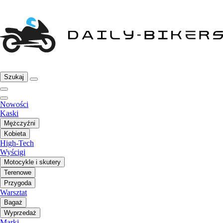
Szukaj
Nowości
Kaski
Mężczyźni
Kobieta
High-Tech
Wyścigi
Motocykle i skutery
Terenowe
Przygoda
Warsztat
Bagaż
Wyprzedaż
Marki