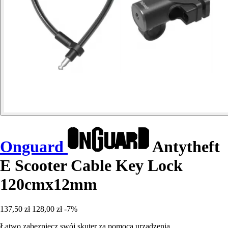
Onguard
Antytheft
E Scooter Cable Key Lock
120cmx12mm
137,50 zł
128,00 zł
-7%
Łatwo zabezpiecz swój skuter za pomocą urządzenia