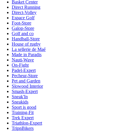
Basket Center
Direct Running
Direct-Volley
Espace Golf
Foot-Store
Galop-Store
Golf and co
Handball-Store
House of rugby
La sellerie de Maé
Made in Paradis
Nauti-Wave
On-Fight
Padel-Expert
Pecheur-Store
Pet and Garden
Slowood Interior
Smash-Expert
Sneak'In
Sneakids
Sport is good
Training-Fit
Trek Expert
Triathlon-Expert
TripnBikers