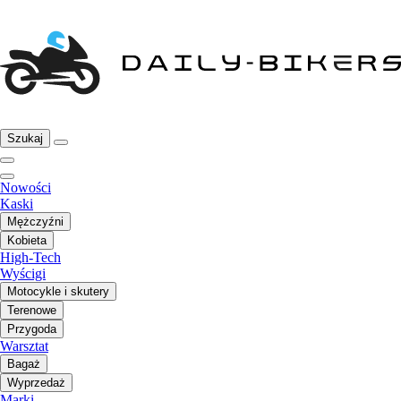
Szukaj
Nowości
Kaski
Mężczyźni
Kobieta
High-Tech
Wyścigi
Motocykle i skutery
Terenowe
Przygoda
Warsztat
Bagaż
Wyprzedaż
Marki