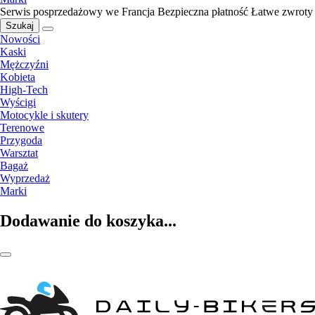
Serwis posprzedażowy we Francja
Bezpieczna płatność
Łatwe zwroty
Szukaj
Nowości
Kaski
Mężczyźni
Kobieta
High-Tech
Wyścigi
Motocykle i skutery
Terenowe
Przygoda
Warsztat
Bagaż
Wyprzedaż
Marki
Dodawanie do koszyka...