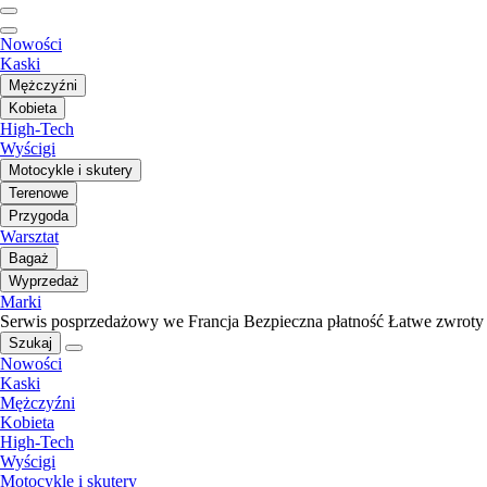
Nowości
Kaski
Mężczyźni
Kobieta
High-Tech
Wyścigi
Motocykle i skutery
Terenowe
Przygoda
Warsztat
Bagaż
Wyprzedaż
Marki
Serwis posprzedażowy we Francja
Bezpieczna płatność
Łatwe zwroty
Szukaj
Nowości
Kaski
Mężczyźni
Kobieta
High-Tech
Wyścigi
Motocykle i skutery