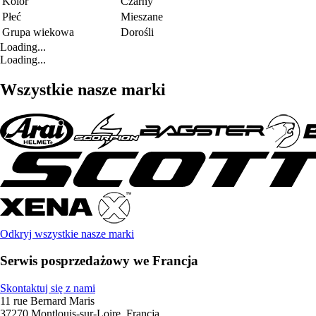
Kolor
Czarny
Płeć
Mieszane
Grupa wiekowa
Dorośli
Loading...
Loading...
Wszystkie nasze marki
Odkryj wszystkie nasze marki
Serwis posprzedażowy we Francja
Skontaktuj się z nami
11 rue Bernard Maris
37270 Montlouis-sur-Loire, Francja