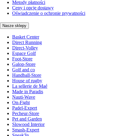
Metody płatności
Ceny i opcje dostawy
Oświadczenie o ochronie prywatności
Nasze sklepy
Basket Center
Direct Running
Direct-Volley
Espace Golf
Foot-Store
Galop-Store
Golf and co
Handball-Store
House of rugby
La sellerie de Maé
Made in Paradis
Nauti-Wave
On-Fight
Padel-Expert
Pecheur-Store
Pet and Garden
Slowood Interior
Smash-Expert
Sneak'In