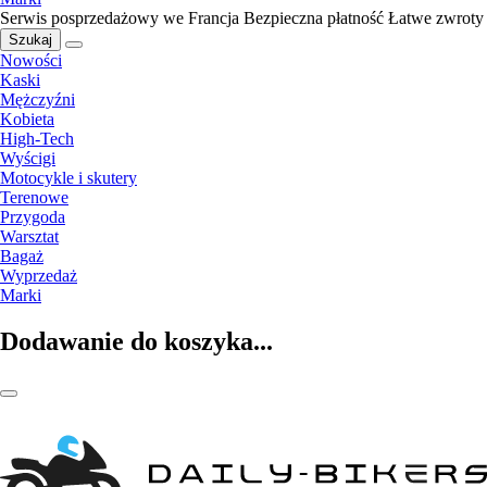
Serwis posprzedażowy we Francja
Bezpieczna płatność
Łatwe zwroty
Szukaj
Nowości
Kaski
Mężczyźni
Kobieta
High-Tech
Wyścigi
Motocykle i skutery
Terenowe
Przygoda
Warsztat
Bagaż
Wyprzedaż
Marki
Dodawanie do koszyka...