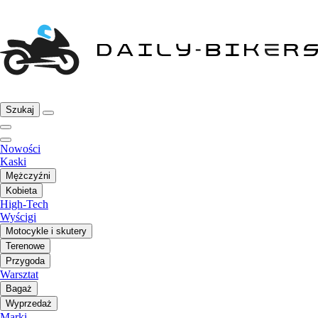
Szukaj
Nowości
Kaski
Mężczyźni
Kobieta
High-Tech
Wyścigi
Motocykle i skutery
Terenowe
Przygoda
Warsztat
Bagaż
Wyprzedaż
Marki