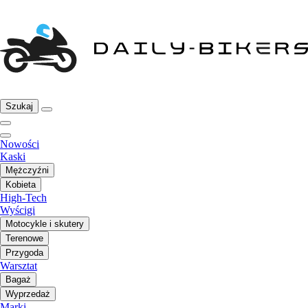
Szukaj
Nowości
Kaski
Mężczyźni
Kobieta
High-Tech
Wyścigi
Motocykle i skutery
Terenowe
Przygoda
Warsztat
Bagaż
Wyprzedaż
Marki