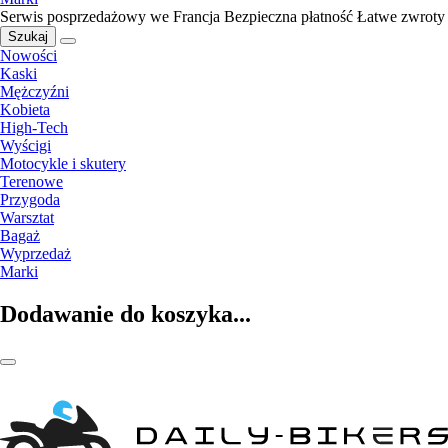
Serwis posprzedażowy we Francja
Bezpieczna płatność
Łatwe zwroty
Szukaj
Nowości
Kaski
Mężczyźni
Kobieta
High-Tech
Wyścigi
Motocykle i skutery
Terenowe
Przygoda
Warsztat
Bagaż
Wyprzedaż
Marki
Dodawanie do koszyka...