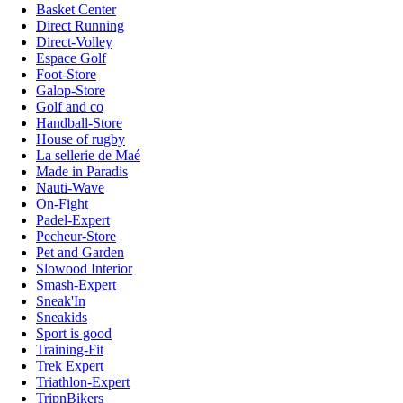
Basket Center
Direct Running
Direct-Volley
Espace Golf
Foot-Store
Galop-Store
Golf and co
Handball-Store
House of rugby
La sellerie de Maé
Made in Paradis
Nauti-Wave
On-Fight
Padel-Expert
Pecheur-Store
Pet and Garden
Slowood Interior
Smash-Expert
Sneak'In
Sneakids
Sport is good
Training-Fit
Trek Expert
Triathlon-Expert
TripnBikers