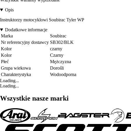
Opis
Instruktorzy motocyklowi Soubirac Tyler WP
Dodatkowe informacje
Marka
Soubirac
Nr referencyjny dostawcy
SB302/BLK
Kolor
czarny
Kolor
Czarny
Płeć
Mężczyzna
Grupa wiekowa
Dorośli
Charakterystyka
Wodoodporna
Loading...
Loading...
Wszystkie nasze marki