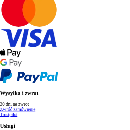
Wysyłka i zwrot
30 dni na zwrot
Zwróć zamówienie
Trustpilot
Usługi