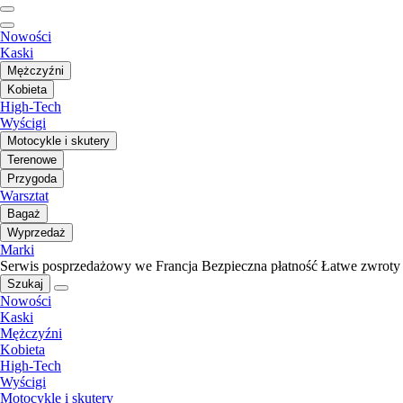
Nowości
Kaski
Mężczyźni
Kobieta
High-Tech
Wyścigi
Motocykle i skutery
Terenowe
Przygoda
Warsztat
Bagaż
Wyprzedaż
Marki
Serwis posprzedażowy we Francja
Bezpieczna płatność
Łatwe zwroty
Szukaj
Nowości
Kaski
Mężczyźni
Kobieta
High-Tech
Wyścigi
Motocykle i skutery