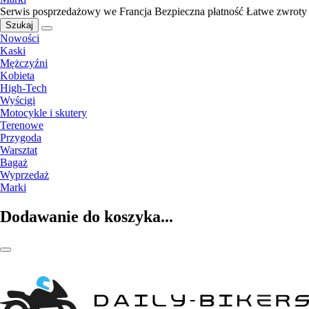
Serwis posprzedażowy we Francja
Bezpieczna płatność
Łatwe zwroty
Szukaj
Nowości
Kaski
Mężczyźni
Kobieta
High-Tech
Wyścigi
Motocykle i skutery
Terenowe
Przygoda
Warsztat
Bagaż
Wyprzedaż
Marki
Dodawanie do koszyka...