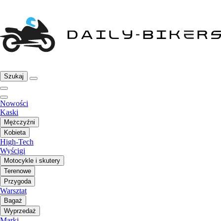
Szukaj
Nowości
Kaski
Mężczyźni
Kobieta
High-Tech
Wyścigi
Motocykle i skutery
Terenowe
Przygoda
Warsztat
Bagaż
Wyprzedaż
Marki