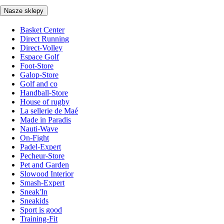
Nasze sklepy
Basket Center
Direct Running
Direct-Volley
Espace Golf
Foot-Store
Galop-Store
Golf and co
Handball-Store
House of rugby
La sellerie de Maé
Made in Paradis
Nauti-Wave
On-Fight
Padel-Expert
Pecheur-Store
Pet and Garden
Slowood Interior
Smash-Expert
Sneak'In
Sneakids
Sport is good
Training-Fit