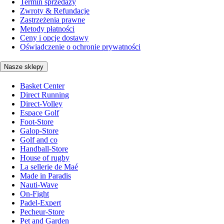
Termin sprzedaży
Zwroty & Refundacje
Zastrzeżenia prawne
Metody płatności
Ceny i opcje dostawy
Oświadczenie o ochronie prywatności
Nasze sklepy
Basket Center
Direct Running
Direct-Volley
Espace Golf
Foot-Store
Galop-Store
Golf and co
Handball-Store
House of rugby
La sellerie de Maé
Made in Paradis
Nauti-Wave
On-Fight
Padel-Expert
Pecheur-Store
Pet and Garden