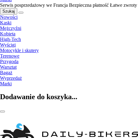
Serwis posprzedażowy we Francja
Bezpieczna płatność
Łatwe zwroty
Szukaj
Nowości
Kaski
Mężczyźni
Kobieta
High-Tech
Wyścigi
Motocykle i skutery
Terenowe
Przygoda
Warsztat
Bagaż
Wyprzedaż
Marki
Dodawanie do koszyka...