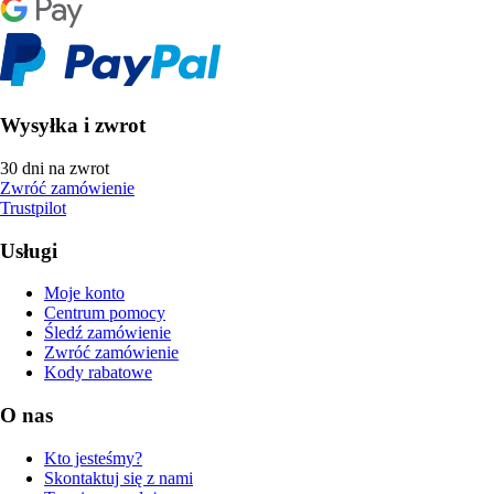
Wysyłka i zwrot
30 dni na zwrot
Zwróć zamówienie
Trustpilot
Usługi
Moje konto
Centrum pomocy
Śledź zamówienie
Zwróć zamówienie
Kody rabatowe
O nas
Kto jesteśmy?
Skontaktuj się z nami