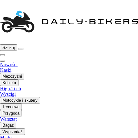
Szukaj
Nowości
Kaski
Mężczyźni
Kobieta
High-Tech
Wyścigi
Motocykle i skutery
Terenowe
Przygoda
Warsztat
Bagaż
Wyprzedaż
Marki