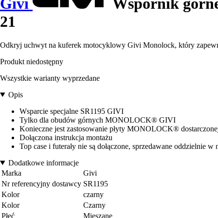
Givi
Wspornik górne
21
Odkryj uchwyt na kuferek motocyklowy Givi Monolock, który zapewn
Produkt niedostępny
Wszystkie warianty wyprzedane
Opis
Wsparcie specjalne SR1195 GIVI
Tylko dla obudów górnych MONOLOCK® GIVI
Konieczne jest zastosowanie płyty MONOLOCK® dostarczone
Dołączona instrukcja montażu
Top case i futerały nie są dołączone, sprzedawane oddzielnie w 
Dodatkowe informacje
Marka
Givi
Nr referencyjny dostawcy
SR1195
Kolor
czarny
Kolor
Czarny
Płeć
Mieszane