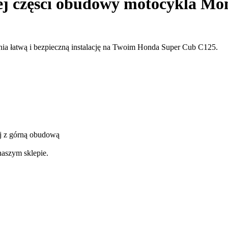
j części obudowy motocykla Mo
ia łatwą i bezpieczną instalację na Twoim Honda Super Cub C125.
j z górną obudową
naszym sklepie.