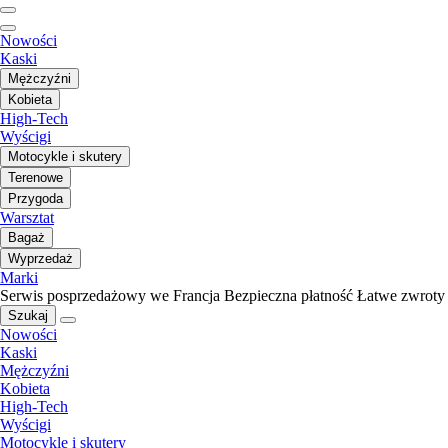
Nowości
Kaski
Mężczyźni
Kobieta
High-Tech
Wyścigi
Motocykle i skutery
Terenowe
Przygoda
Warsztat
Bagaż
Wyprzedaż
Marki
Serwis posprzedażowy we Francja
Bezpieczna płatność
Łatwe zwroty
Szukaj
Nowości
Kaski
Mężczyźni
Kobieta
High-Tech
Wyścigi
Motocykle i skutery