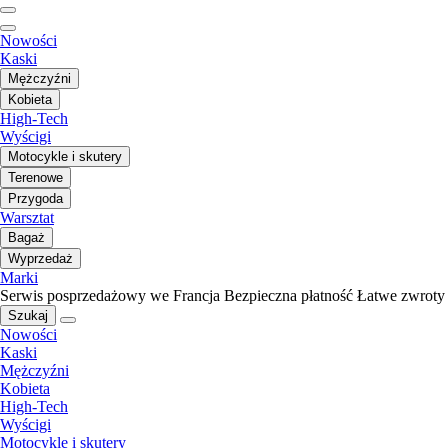
Nowości
Kaski
Mężczyźni
Kobieta
High-Tech
Wyścigi
Motocykle i skutery
Terenowe
Przygoda
Warsztat
Bagaż
Wyprzedaż
Marki
Serwis posprzedażowy we Francja
Bezpieczna płatność
Łatwe zwroty
Szukaj
Nowości
Kaski
Mężczyźni
Kobieta
High-Tech
Wyścigi
Motocykle i skutery