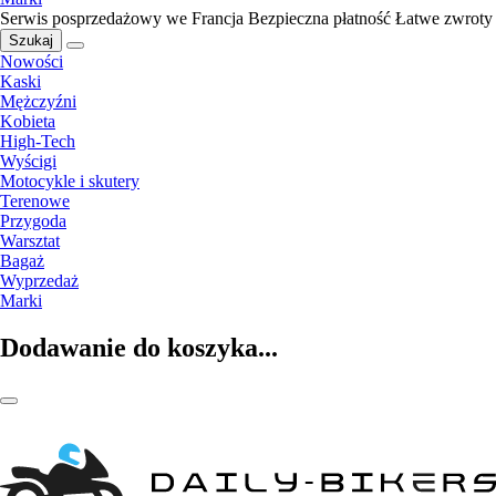
Serwis posprzedażowy we Francja
Bezpieczna płatność
Łatwe zwroty
Szukaj
Nowości
Kaski
Mężczyźni
Kobieta
High-Tech
Wyścigi
Motocykle i skutery
Terenowe
Przygoda
Warsztat
Bagaż
Wyprzedaż
Marki
Dodawanie do koszyka...