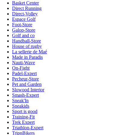
Basket Center
Direct Running
Direct-Volley
Espace Golf
Foot-Store
Galop-Store
Golf and co
Handball-Store
House of rugby
La sellerie de Maé
Made in Paradis
Nauti-Wave
On-Fight
Padel-Expert
Pecheur-Store
Pet and Garden
Slowood Interior
Smash-Expert
Sneak'In
Sneakids
Sport is good
Training-Fit
Trek Expert
Triathlon-Expert
TripnBikers