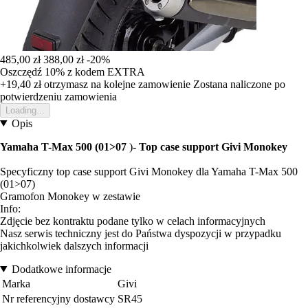
485,00 zł
388,00 zł
-20%
Oszczędź 10%
z kodem
EXTRA
+19,40 zł
otrzymasz na kolejne zamowienie
Zostana naliczone po
potwierdzeniu zamowienia
Loading...
Opis
Yamaha T-Max 500 (01>07
)
- Top case support Givi Monokey
Specyficzny top case support Givi Monokey dla Yamaha T-Max 500
(01>07)
Gramofon Monokey w zestawie
Info:
Zdjęcie bez kontraktu podane tylko w celach informacyjnych
Nasz serwis techniczny jest do Państwa dyspozycji w przypadku
jakichkolwiek dalszych informacji
Dodatkowe informacje
Marka
Givi
Nr referencyjny dostawcy
SR45