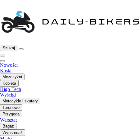
Szukaj
Nowości
Kaski
Mężczyźni
Kobieta
High-Tech
Wyścigi
Motocykle i skutery
Terenowe
Przygoda
Warsztat
Bagaż
Wyprzedaż
Marki