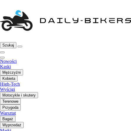
Szukaj
Nowości
Kaski
Mężczyźni
Kobieta
High-Tech
Wyścigi
Motocykle i skutery
Terenowe
Przygoda
Warsztat
Bagaż
Wyprzedaż
Marki