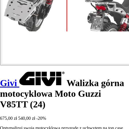
Givi
Walizka górna
motocyklowa Moto Guzzi
V85TT (24)
675,00 zł
540,00 zł
-20%
Optymalizuj swoją motocyklową przygodę z uchwytem na top case