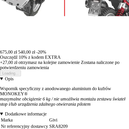
675,00 zł
540,00 zł
-20%
Oszczędź 10%
z kodem
EXTRA
+27,00 zł
otrzymasz na kolejne zamowienie
Zostana naliczone po
potwierdzeniu zamowienia
Loading...
Opis
Wspornik specyficzny z anodowanego aluminium do kufrów
MONOKEY®
maxymalne obciążenie 6 kg / nie umożliwia montażu zestawu świateł
stop i/lub urządzenia zdalnego otwierania pilotem
Dodatkowe informacje
Marka
Givi
Nr referencyjny dostawcy
SRA8209