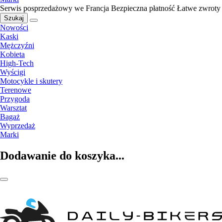
Serwis posprzedażowy we Francja
Bezpieczna płatność
Łatwe zwroty
Szukaj
Nowości
Kaski
Mężczyźni
Kobieta
High-Tech
Wyścigi
Motocykle i skutery
Terenowe
Przygoda
Warsztat
Bagaż
Wyprzedaż
Marki
Dodawanie do koszyka...