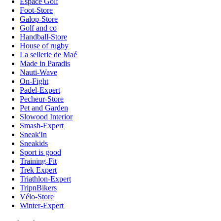
Espace Golf
Foot-Store
Galop-Store
Golf and co
Handball-Store
House of rugby
La sellerie de Maé
Made in Paradis
Nauti-Wave
On-Fight
Padel-Expert
Pecheur-Store
Pet and Garden
Slowood Interior
Smash-Expert
Sneak'In
Sneakids
Sport is good
Training-Fit
Trek Expert
Triathlon-Expert
TripnBikers
Vélo-Store
Winter-Expert