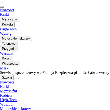
Nowości
Kaski
Mężczyźni
Kobieta
High-Tech
Wyścigi
Motocykle i skutery
Terenowe
Przygoda
Warsztat
Bagaż
Wyprzedaż
Marki
Serwis posprzedażowy we Francja
Bezpieczna płatność
Łatwe zwroty
Szukaj
Nowości
Kaski
Mężczyźni
Kobieta
High-Tech
Wyścigi
Motocykle i skutery