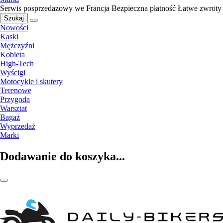
Serwis posprzedażowy we Francja
Bezpieczna płatność
Łatwe zwroty
Szukaj
Nowości
Kaski
Mężczyźni
Kobieta
High-Tech
Wyścigi
Motocykle i skutery
Terenowe
Przygoda
Warsztat
Bagaż
Wyprzedaż
Marki
Dodawanie do koszyka...