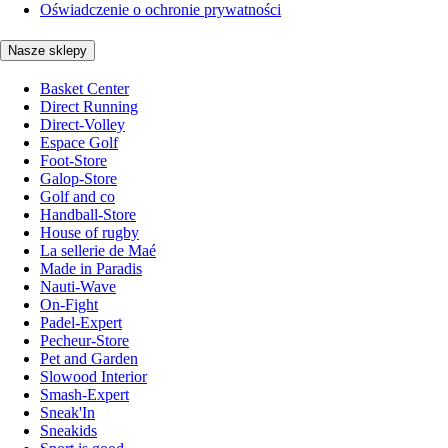
Oświadczenie o ochronie prywatności
Nasze sklepy
Basket Center
Direct Running
Direct-Volley
Espace Golf
Foot-Store
Galop-Store
Golf and co
Handball-Store
House of rugby
La sellerie de Maé
Made in Paradis
Nauti-Wave
On-Fight
Padel-Expert
Pecheur-Store
Pet and Garden
Slowood Interior
Smash-Expert
Sneak'In
Sneakids