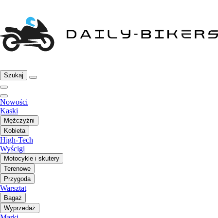
Szukaj
Nowości
Kaski
Mężczyźni
Kobieta
High-Tech
Wyścigi
Motocykle i skutery
Terenowe
Przygoda
Warsztat
Bagaż
Wyprzedaż
Marki