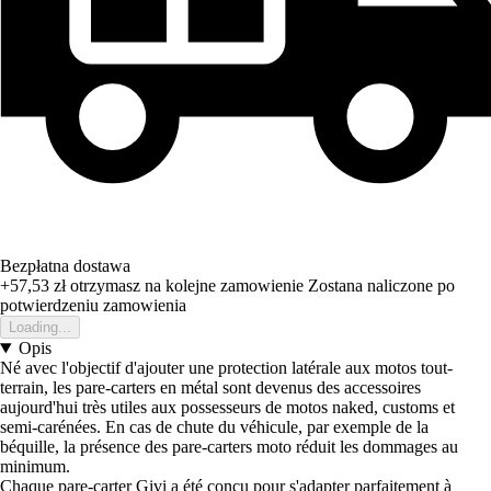
Bezpłatna dostawa
+57,53 zł
otrzymasz na kolejne zamowienie
Zostana naliczone po
potwierdzeniu zamowienia
Loading...
Opis
Né avec l'objectif d'ajouter une protection latérale aux motos tout-
terrain, les pare-carters en métal sont devenus des accessoires
aujourd'hui très utiles aux possesseurs de motos naked, customs et
semi-carénées. En cas de chute du véhicule, par exemple de la
béquille, la présence des pare-carters moto réduit les dommages au
minimum.
Chaque pare-carter Givi a été conçu pour s'adapter parfaitement à