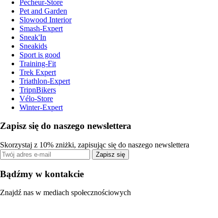
Pecheur-Store
Pet and Garden
Slowood Interior
Smash-Expert
Sneak'In
Sneakids
Sport is good
Training-Fit
Trek Expert
Triathlon-Expert
TripnBikers
Vélo-Store
Winter-Expert
Zapisz się do naszego newslettera
Skorzystaj z 10% zniżki, zapisując się do naszego newslettera
Zapisz się
Bądźmy w kontakcie
Znajdź nas w mediach społecznościowych