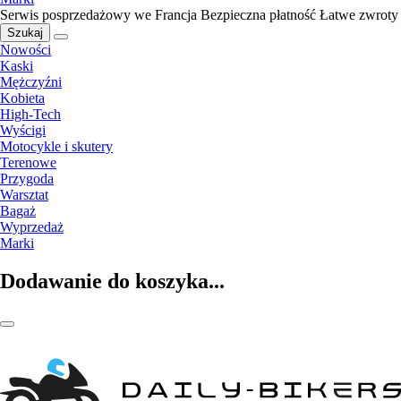
Serwis posprzedażowy we Francja
Bezpieczna płatność
Łatwe zwroty
Szukaj
Nowości
Kaski
Mężczyźni
Kobieta
High-Tech
Wyścigi
Motocykle i skutery
Terenowe
Przygoda
Warsztat
Bagaż
Wyprzedaż
Marki
Dodawanie do koszyka...