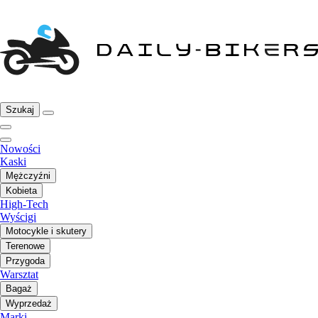
Szukaj
Nowości
Kaski
Mężczyźni
Kobieta
High-Tech
Wyścigi
Motocykle i skutery
Terenowe
Przygoda
Warsztat
Bagaż
Wyprzedaż
Marki