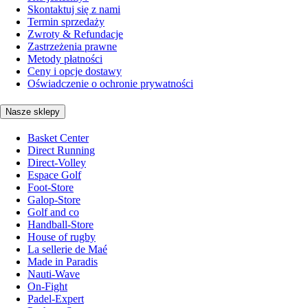
Skontaktuj się z nami
Termin sprzedaży
Zwroty & Refundacje
Zastrzeżenia prawne
Metody płatności
Ceny i opcje dostawy
Oświadczenie o ochronie prywatności
Nasze sklepy
Basket Center
Direct Running
Direct-Volley
Espace Golf
Foot-Store
Galop-Store
Golf and co
Handball-Store
House of rugby
La sellerie de Maé
Made in Paradis
Nauti-Wave
On-Fight
Padel-Expert