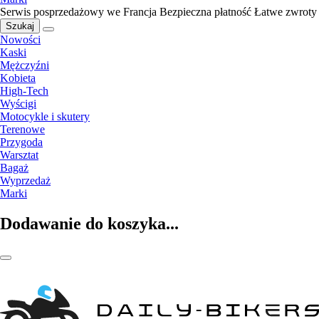
Serwis posprzedażowy we Francja
Bezpieczna płatność
Łatwe zwroty
Szukaj
Nowości
Kaski
Mężczyźni
Kobieta
High-Tech
Wyścigi
Motocykle i skutery
Terenowe
Przygoda
Warsztat
Bagaż
Wyprzedaż
Marki
Dodawanie do koszyka...