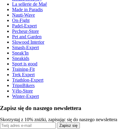
La sellerie de Maé
Made in Paradis
Nauti-Wave
On-Fight
Padel-Expert
Pecheur-Store
Pet and Garden
Slowood Interior
Smash-Expert
Sneak'In
Sneakids
Sport is good
Training-Fit
Trek Expert
Triathlon-Expert
TripnBikers
Vélo-Store
Winter-Expert
Zapisz się do naszego newslettera
Skorzystaj z 10% zniżki, zapisując się do naszego newslettera
Zapisz się