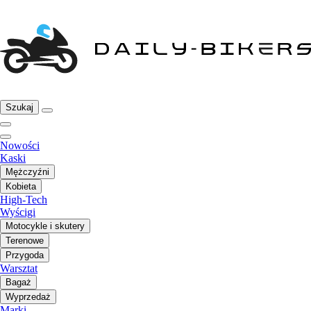
Szukaj
Nowości
Kaski
Mężczyźni
Kobieta
High-Tech
Wyścigi
Motocykle i skutery
Terenowe
Przygoda
Warsztat
Bagaż
Wyprzedaż
Marki