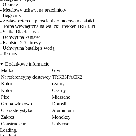
- Oparcie
- Metalowy uchwyt na przedmioty
- Bagażnik
- Zestaw czterech pierścieni do mocowania siatki
- Torba wewnętrzna na walizki Trekker TRK33N
- Siatka Black hawk
- Uchwyt na kanister
- Kanister 2,5 litrowy
- Uchwyt na butelkę z wodą
- Termos
Dodatkowe informacje
Marka
Givi
Nr referencyjny dostawcy
TRK33PACK2
Kolor
czarny
Kolor
Czarny
Płeć
Mieszane
Grupa wiekowa
Dorośli
Charakterystyka
Aluminium
Zakres
Monokey
Constructeur
Universel
Loading...
Loading...