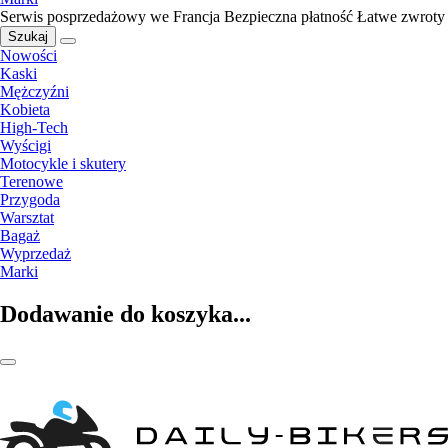
Serwis posprzedażowy we Francja
Bezpieczna płatność
Łatwe zwroty
Szukaj
Nowości
Kaski
Mężczyźni
Kobieta
High-Tech
Wyścigi
Motocykle i skutery
Terenowe
Przygoda
Warsztat
Bagaż
Wyprzedaż
Marki
Dodawanie do koszyka...