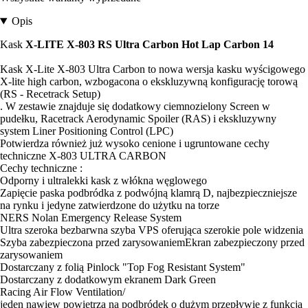
Opis
Kask
X-LITE X-803 RS Ultra Carbon Hot Lap Carbon 14
Kask X-Lite X-803 Ultra Carbon to nowa wersja kasku wyścigowego
X-lite high carbon, wzbogacona o ekskluzywną konfigurację torową
(RS - Recetrack Setup)
. W zestawie znajduje się dodatkowy ciemnozielony Screen w
pudełku, Racetrack Aerodynamic Spoiler (RAS) i ekskluzywny
system Liner Positioning Control (LPC)
Potwierdza również już wysoko cenione i ugruntowane cechy
techniczne X-803 ULTRA CARBON
Cechy techniczne :
Odporny i ultralekki kask z włókna węglowego
Zapięcie paska podbródka z podwójną klamrą D, najbezpieczniejsze
na rynku i jedyne zatwierdzone do użytku na torze
NERS Nolan Emergency Release System
Ultra szeroka bezbarwna szyba VPS oferująca szerokie pole widzenia
Szyba zabezpieczona przed zarysowaniemEkran zabezpieczony przed
zarysowaniem
Dostarczany z folią Pinlock "Top Fog Resistant System"
Dostarczany z dodatkowym ekranem Dark Green
Racing Air Flow Ventilation/
jeden nawiew powietrza na podbródek o dużym przepływie z funkcją