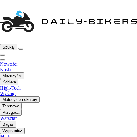
Szukaj
Nowości
Kaski
Mężczyźni
Kobieta
High-Tech
Wyścigi
Motocykle i skutery
Terenowe
Przygoda
Warsztat
Bagaż
Wyprzedaż
Marki