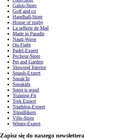
Galop-Store
Golf and co
Handball-Store
House of rugby
La sellerie de Maé
Made in Paradis
Nauti-Wave
On-Fight
Padel-Expert
Pecheur-Store
Pet and Garden
Slowood Interior
Smash-Expert
Sneak'In
Sneakids
Sport is good
Training-Fit
Trek Expert
Triathlon-Expert
TripnBikers
Vélo-Store
Winter-Expert
Zapisz się do naszego newslettera