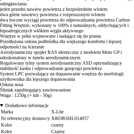
odmgławiania
jeden przedni nawiew powietrza z bezpośrednim wlotem
dwa górne nawiewy powietrza z rozproszonym wlotem
dwa boczne wyciągi powietrza do odprowadzania powietrza Carbon
Fitting Wnętrze, wykonany w 100% z naturalnych, oddychających i
hipoalergicznych włókien węgla aktywnego
Wnętrze w pełni wyjmowane i nadające się do prania
Przedłużona osłona podbródka dla większego komfortu i lepszej
odporności na ścieranie
Aerodynamiczny spojler RAS identyczny z modelem Moto GP i
udoskonalony w tunelu aerodynamicznym
Regulowany tylny system aerodynamiczny ASD optymalizujący
stabilność kasku i odprowadzanie gorącego powietrza
System LPC pozwalający na dopasowanie wnętrza do morfologii
użytkownika dla lepszego dopasowania
Osłona nosa
Śliniak zapobiegający zawirowaniom
Waga : 1250g (+ lub - 50g)
Dodatkowe informacje
Marka
X-Lite
Nr referencyjny dostawcy
X803RSHL014057
Kolor
czarny
Kolor
Czarny