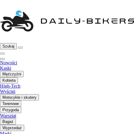
Szukaj
Nowości
Kaski
Mężczyźni
Kobieta
High-Tech
Wyścigi
Motocykle i skutery
Terenowe
Przygoda
Warsztat
Bagaż
Wyprzedaż
Marki