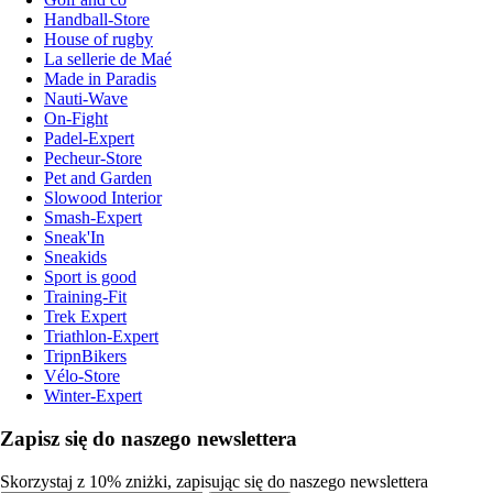
Handball-Store
House of rugby
La sellerie de Maé
Made in Paradis
Nauti-Wave
On-Fight
Padel-Expert
Pecheur-Store
Pet and Garden
Slowood Interior
Smash-Expert
Sneak'In
Sneakids
Sport is good
Training-Fit
Trek Expert
Triathlon-Expert
TripnBikers
Vélo-Store
Winter-Expert
Zapisz się do naszego newslettera
Skorzystaj z 10% zniżki, zapisując się do naszego newslettera