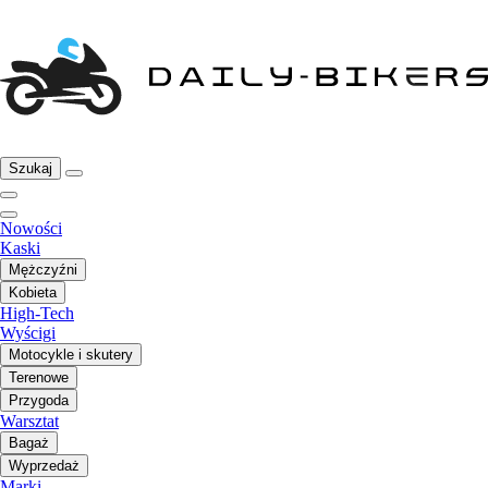
Szukaj
Nowości
Kaski
Mężczyźni
Kobieta
High-Tech
Wyścigi
Motocykle i skutery
Terenowe
Przygoda
Warsztat
Bagaż
Wyprzedaż
Marki