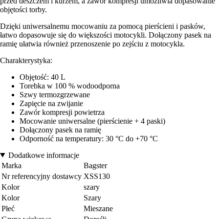
przed deszczem i kurzem, a zawór kompresji umożliwia dopasowanie
objętości torby.
Dzięki uniwersalnemu mocowaniu za pomocą pierścieni i pasków,
łatwo dopasowuje się do większości motocykli. Dołączony pasek na
ramię ułatwia również przenoszenie po zejściu z motocykla.
Charakterystyka:
Objętość: 40 L
Torebka w 100 % wodoodporna
Szwy termozgrzewane
Zapięcie na zwijanie
Zawór kompresji powietrza
Mocowanie uniwersalne (pierścienie + 4 paski)
Dołączony pasek na ramię
Odporność na temperatury: 30 °C do +70 °C
Dodatkowe informacje
Marka
Bagster
Nr referencyjny dostawcy
XSS130
Kolor
szary
Kolor
Szary
Płeć
Mieszane