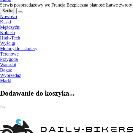
Serwis posprzedażowy we Francja
Bezpieczna płatność
Łatwe zwroty
Szukaj
Nowości
Kaski
Mężczyźni
Kobieta
High-Tech
Wyścigi
Motocykle i skutery
Terenowe
Przygoda
Warsztat
Bagaż
Wyprzedaż
Marki
Dodawanie do koszyka...