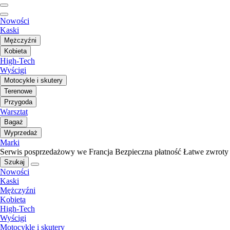
Nowości
Kaski
Mężczyźni
Kobieta
High-Tech
Wyścigi
Motocykle i skutery
Terenowe
Przygoda
Warsztat
Bagaż
Wyprzedaż
Marki
Serwis posprzedażowy we Francja
Bezpieczna płatność
Łatwe zwroty
Szukaj
Nowości
Kaski
Mężczyźni
Kobieta
High-Tech
Wyścigi
Motocykle i skutery