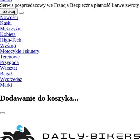
Serwis posprzedażowy we Francja
Bezpieczna płatność
Łatwe zwroty
Szukaj
Nowości
Kaski
Mężczyźni
Kobieta
High-Tech
Wyścigi
Motocykle i skutery
Terenowe
Przygoda
Warsztat
Bagaż
Wyprzedaż
Marki
Dodawanie do koszyka...