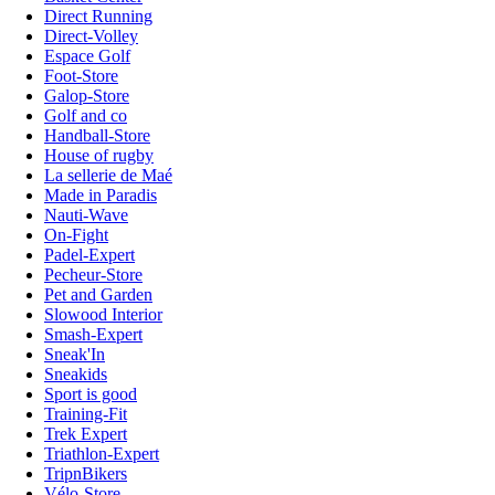
Direct Running
Direct-Volley
Espace Golf
Foot-Store
Galop-Store
Golf and co
Handball-Store
House of rugby
La sellerie de Maé
Made in Paradis
Nauti-Wave
On-Fight
Padel-Expert
Pecheur-Store
Pet and Garden
Slowood Interior
Smash-Expert
Sneak'In
Sneakids
Sport is good
Training-Fit
Trek Expert
Triathlon-Expert
TripnBikers
Vélo-Store