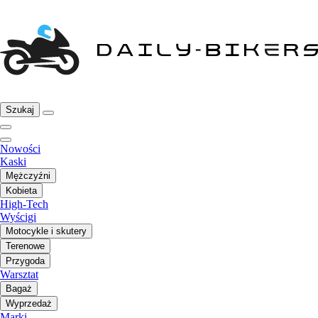
Szukaj
Nowości
Kaski
Mężczyźni
Kobieta
High-Tech
Wyścigi
Motocykle i skutery
Terenowe
Przygoda
Warsztat
Bagaż
Wyprzedaż
Marki