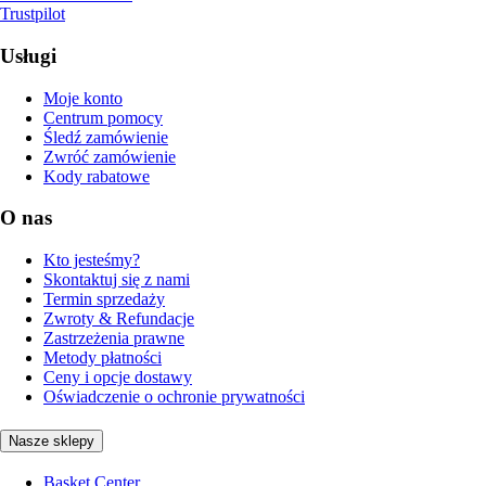
Trustpilot
Usługi
Moje konto
Centrum pomocy
Śledź zamówienie
Zwróć zamówienie
Kody rabatowe
O nas
Kto jesteśmy?
Skontaktuj się z nami
Termin sprzedaży
Zwroty & Refundacje
Zastrzeżenia prawne
Metody płatności
Ceny i opcje dostawy
Oświadczenie o ochronie prywatności
Nasze sklepy
Basket Center