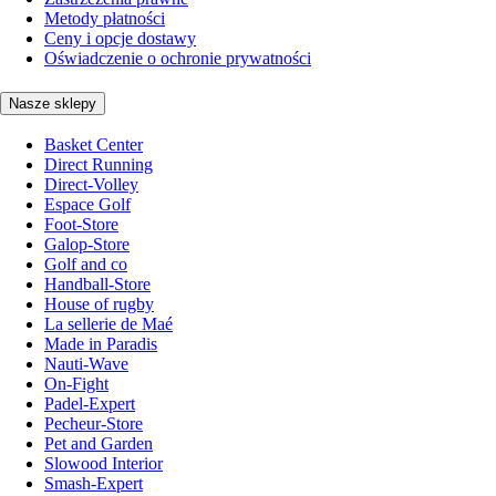
Metody płatności
Ceny i opcje dostawy
Oświadczenie o ochronie prywatności
Nasze sklepy
Basket Center
Direct Running
Direct-Volley
Espace Golf
Foot-Store
Galop-Store
Golf and co
Handball-Store
House of rugby
La sellerie de Maé
Made in Paradis
Nauti-Wave
On-Fight
Padel-Expert
Pecheur-Store
Pet and Garden
Slowood Interior
Smash-Expert