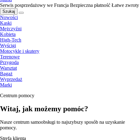
Serwis posprzedażowy we Francja
Bezpieczna płatność
Łatwe zwroty
Szukaj
Nowości
Kaski
Mężczyźni
Kobieta
High-Tech
Wyścigi
Motocykle i skutery
Terenowe
Przygoda
Warsztat
Bagaż
Wyprzedaż
Marki
Centrum pomocy
Witaj, jak możemy pomóc?
Nasze centrum samoobsługi to najszybszy sposób na uzyskanie
pomocy.
Strefa klienta