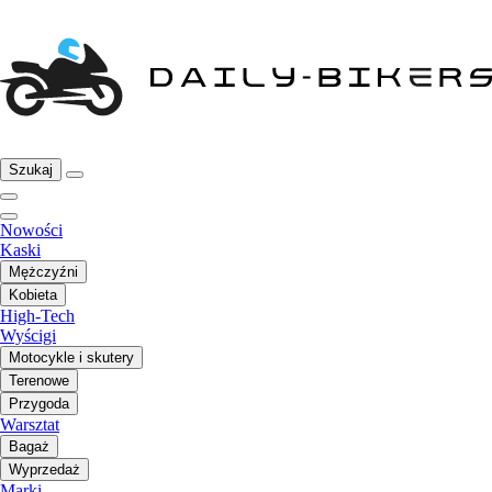
Szukaj
Nowości
Kaski
Mężczyźni
Kobieta
High-Tech
Wyścigi
Motocykle i skutery
Terenowe
Przygoda
Warsztat
Bagaż
Wyprzedaż
Marki