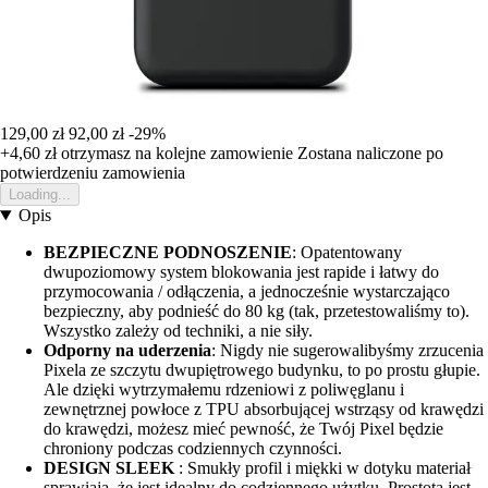
129,00 zł
92,00 zł
-29%
+4,60 zł
otrzymasz na kolejne zamowienie
Zostana naliczone po
potwierdzeniu zamowienia
Loading...
Opis
BEZPIECZNE PODNOSZENIE
: Opatentowany
dwupoziomowy system blokowania jest rapide i łatwy do
przymocowania / odłączenia, a jednocześnie wystarczająco
bezpieczny, aby podnieść do 80 kg (tak, przetestowaliśmy to).
Wszystko zależy od techniki, a nie siły.
Odporny na uderzenia
: Nigdy nie sugerowalibyśmy zrzucenia
Pixela ze szczytu dwupiętrowego budynku, to po prostu głupie.
Ale dzięki wytrzymałemu rdzeniowi z poliwęglanu i
zewnętrznej powłoce z TPU absorbującej wstrząsy od krawędzi
do krawędzi, możesz mieć pewność, że Twój Pixel będzie
chroniony podczas codziennych czynności.
DESIGN SLEEK
: Smukły profil i miękki w dotyku materiał
sprawiają, że jest idealny do codziennego użytku. Prostota jest