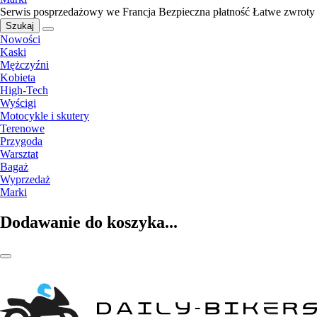
Serwis posprzedażowy we Francja
Bezpieczna płatność
Łatwe zwroty
Szukaj
Nowości
Kaski
Mężczyźni
Kobieta
High-Tech
Wyścigi
Motocykle i skutery
Terenowe
Przygoda
Warsztat
Bagaż
Wyprzedaż
Marki
Dodawanie do koszyka...