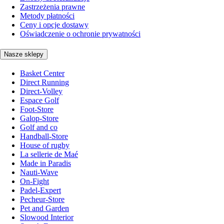
Zastrzeżenia prawne
Metody płatności
Ceny i opcje dostawy
Oświadczenie o ochronie prywatności
Nasze sklepy
Basket Center
Direct Running
Direct-Volley
Espace Golf
Foot-Store
Galop-Store
Golf and co
Handball-Store
House of rugby
La sellerie de Maé
Made in Paradis
Nauti-Wave
On-Fight
Padel-Expert
Pecheur-Store
Pet and Garden
Slowood Interior