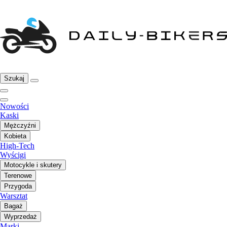
Szukaj
Nowości
Kaski
Mężczyźni
Kobieta
High-Tech
Wyścigi
Motocykle i skutery
Terenowe
Przygoda
Warsztat
Bagaż
Wyprzedaż
Marki