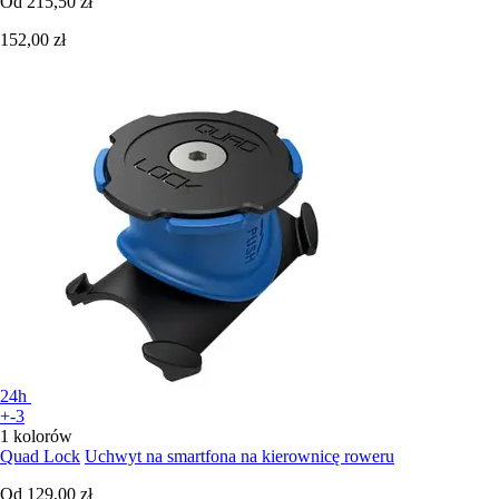
Od
215,50 zł
152,00 zł
24h
+-3
1 kolorów
Quad Lock
Uchwyt na smartfona na kierownicę roweru
Od
129,00 zł