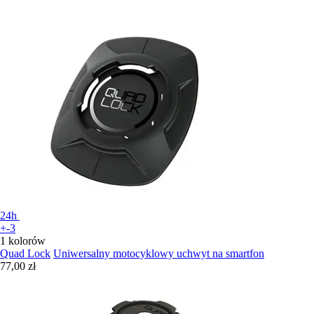
24h
+-3
1 kolorów
Quad Lock
Uniwersalny motocyklowy uchwyt na smartfon
77,00 zł