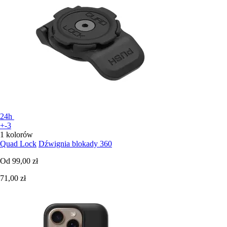
24h
+-3
1 kolorów
Quad Lock
Dźwignia blokady 360
Od
99,00 zł
71,00 zł