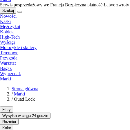
Serwis posprzedażowy we Francja
Bezpieczna płatność
Łatwe zwroty
Szukaj
Nowości
Kaski
Mężczyźni
Kobieta
High-Tech
Wyścigi
Motocykle i skutery
Terenowe
Przygoda
Warsztat
Bagaż
Wyprzedaż
Marki
Strona główna
/
Marki
/
Quad Lock
Filtry
Wysyłka w ciągu 24 godzin
Rozmiar
Kolor