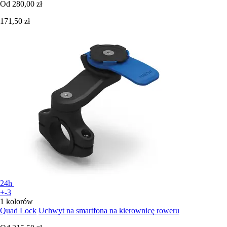
Od
280,00 zł
171,50 zł
24h
+-3
1 kolorów
Quad Lock
Uchwyt na smartfona na kierownicę roweru