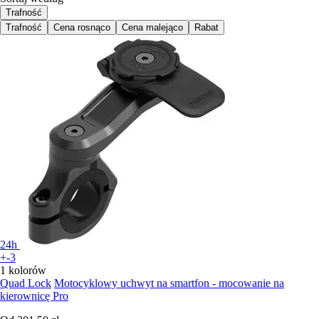
Trafność
Trafność
Cena rosnąco
Cena malejąco
Rabat
24h
+-3
1 kolorów
Quad Lock
Motocyklowy uchwyt na smartfon - mocowanie na
kierownicę Pro