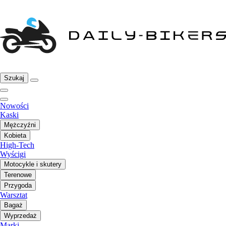
Szukaj
Nowości
Kaski
Mężczyźni
Kobieta
High-Tech
Wyścigi
Motocykle i skutery
Terenowe
Przygoda
Warsztat
Bagaż
Wyprzedaż
Marki