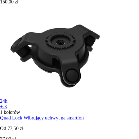
150,00 zł
24h
+-3
1 kolorów
Quad Lock
Wibrujący uchwyt na smartfon
Od
77,50 zł
77,00 zł