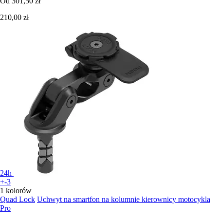
Od
301,50 zł
210,00 zł
24h
+-3
1 kolorów
Quad Lock
Uchwyt na smartfon na kolumnie kierownicy motocykla
Pro