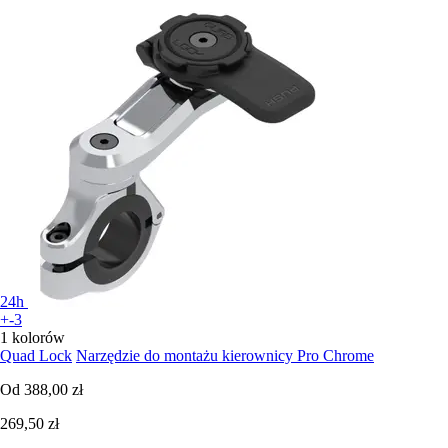
24h
+-3
1 kolorów
Quad Lock
Narzędzie do montażu kierownicy Pro Chrome
Od
388,00 zł
269,50 zł