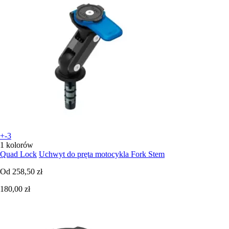
+-3
1 kolorów
Quad Lock
Uchwyt do pręta motocykla Fork Stem
Od
258,50 zł
180,00 zł