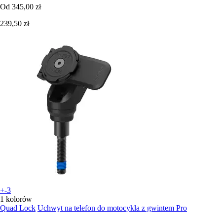
Od
345,00 zł
239,50 zł
+-3
1 kolorów
Quad Lock
Uchwyt na telefon do motocykla z gwintem Pro