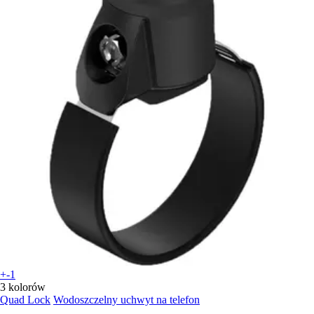
+-1
3 kolorów
Quad Lock
Wodoszczelny uchwyt na telefon