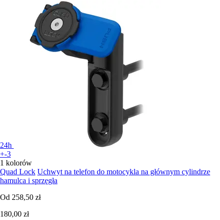
24h
+-3
1 kolorów
Quad Lock
Uchwyt na telefon do motocykla na głównym cylindrze
hamulca i sprzęgła
Od
258,50 zł
180,00 zł