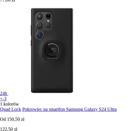
24h
+-3
1 kolorów
Quad Lock
Pokrowiec na smartfon Samsung Galaxy S24 Ultra
Od
150,50 zł
122,50 zł