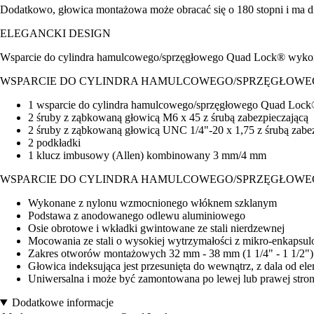
Dodatkowo, głowica montażowa może obracać się o 180 stopni i ma dro
ELEGANCKI DESIGN
Wsparcie do cylindra hamulcowego/sprzęgłowego Quad Lock® wykorzyst
WSPARCIE DO CYLINDRA HAMULCOWEGO/SPRZĘGŁOW
1 wsparcie do cylindra hamulcowego/sprzęgłowego Quad Loc
2 śruby z ząbkowaną głowicą M6 x 45 z śrubą zabezpieczającą
2 śruby z ząbkowaną głowicą UNC 1/4"-20 x 1,75 z śrubą zabe
2 podkładki
1 klucz imbusowy (Allen) kombinowany 3 mm/4 mm
WSPARCIE DO CYLINDRA HAMULCOWEGO/SPRZĘGŁOW
Wykonane z nylonu wzmocnionego włóknem szklanym
Podstawa z anodowanego odlewu aluminiowego
Osie obrotowe i wkładki gwintowane ze stali nierdzewnej
Mocowania ze stali o wysokiej wytrzymałości z mikro-enkapsul
Zakres otworów montażowych 32 mm - 38 mm (1 1/4" - 1 1/2")
Głowica indeksująca jest przesunięta do wewnątrz, z dala od el
Uniwersalna i może być zamontowana po lewej lub prawej stro
Dodatkowe informacje