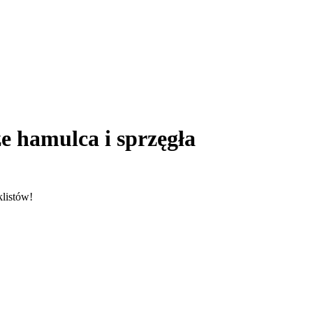
e hamulca i sprzęgła
listów!