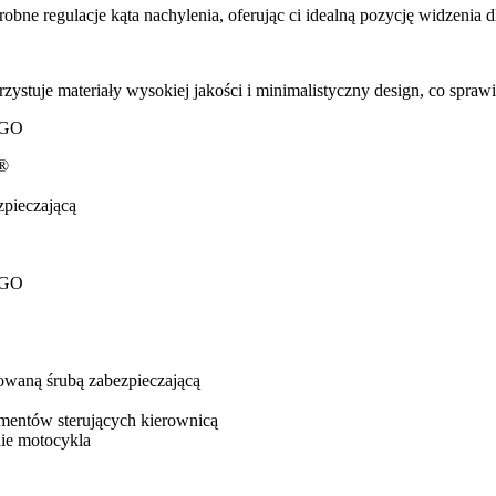
bne regulacje kąta nachylenia, oferując ci idealną pozycję widzenia 
uje materiały wysokiej jakości i minimalistyczny design, co sprawia
EGO
k®
zpieczającą
EGO
owaną śrubą zabezpieczającą
ementów sterujących kierownicą
nie motocykla