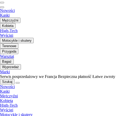
Nowości
Kaski
Mężczyźni
Kobieta
High-Tech
Wyścigi
Motocykle i skutery
Terenowe
Przygoda
Warsztat
Bagaż
Wyprzedaż
Marki
Serwis posprzedażowy we Francja
Bezpieczna płatność
Łatwe zwroty
Szukaj
Nowości
Kaski
Mężczyźni
Kobieta
High-Tech
Wyścigi
Motocykle i skutery