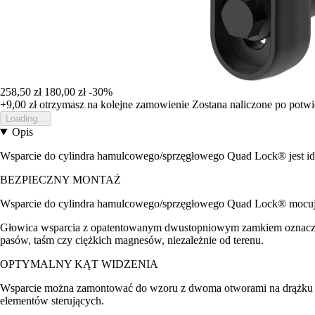
258,50 zł
180,00 zł
-30%
+9,00 zł
otrzymasz na kolejne zamowienie
Zostana naliczone po potw
Loading...
Opis
Wsparcie do cylindra hamulcowego/sprzęgłowego Quad Lock® jest ide
BEZPIECZNY MONTAŻ
Wsparcie do cylindra hamulcowego/sprzęgłowego Quad Lock® mocuje
Głowica wsparcia z opatentowanym dwustopniowym zamkiem oznacza, ż
pasów, taśm czy ciężkich magnesów, niezależnie od terenu.
OPTYMALNY KĄT WIDZENIA
Wsparcie można zamontować do wzoru z dwoma otworami na drążku ha
elementów sterujących.