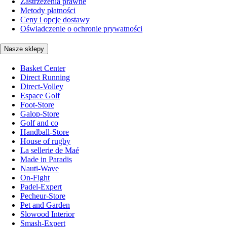
Zastrzeżenia prawne
Metody płatności
Ceny i opcje dostawy
Oświadczenie o ochronie prywatności
Nasze sklepy
Basket Center
Direct Running
Direct-Volley
Espace Golf
Foot-Store
Galop-Store
Golf and co
Handball-Store
House of rugby
La sellerie de Maé
Made in Paradis
Nauti-Wave
On-Fight
Padel-Expert
Pecheur-Store
Pet and Garden
Slowood Interior
Smash-Expert