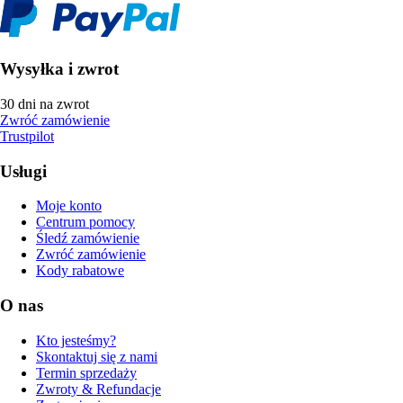
Wysyłka i zwrot
30 dni na zwrot
Zwróć zamówienie
Trustpilot
Usługi
Moje konto
Centrum pomocy
Śledź zamówienie
Zwróć zamówienie
Kody rabatowe
O nas
Kto jesteśmy?
Skontaktuj się z nami
Termin sprzedaży
Zwroty & Refundacje