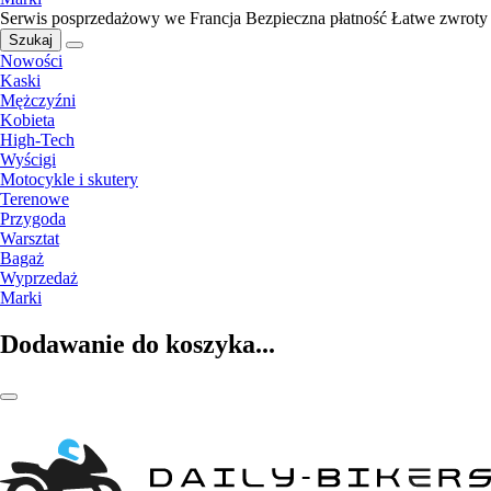
Serwis posprzedażowy we Francja
Bezpieczna płatność
Łatwe zwroty
Szukaj
Nowości
Kaski
Mężczyźni
Kobieta
High-Tech
Wyścigi
Motocykle i skutery
Terenowe
Przygoda
Warsztat
Bagaż
Wyprzedaż
Marki
Dodawanie do koszyka...