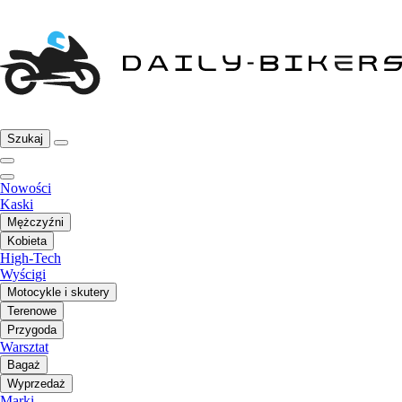
Szukaj
Nowości
Kaski
Mężczyźni
Kobieta
High-Tech
Wyścigi
Motocykle i skutery
Terenowe
Przygoda
Warsztat
Bagaż
Wyprzedaż
Marki