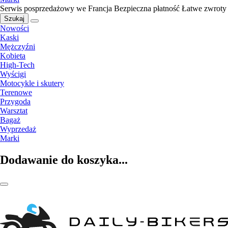
Serwis posprzedażowy we Francja
Bezpieczna płatność
Łatwe zwroty
Szukaj
Nowości
Kaski
Mężczyźni
Kobieta
High-Tech
Wyścigi
Motocykle i skutery
Terenowe
Przygoda
Warsztat
Bagaż
Wyprzedaż
Marki
Dodawanie do koszyka...