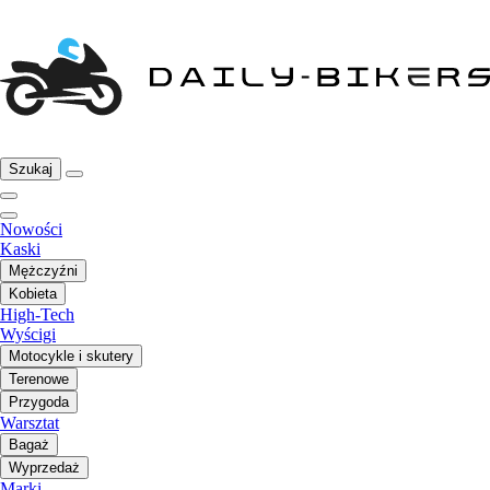
Szukaj
Nowości
Kaski
Mężczyźni
Kobieta
High-Tech
Wyścigi
Motocykle i skutery
Terenowe
Przygoda
Warsztat
Bagaż
Wyprzedaż
Marki