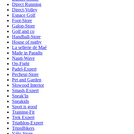
Direct Running
Direct-Volley
Espace Golf
Foot-Store
Galop-Store
Golf and co
Handball-Store
House of rugby
La sellerie de Maé
Made in Paradis
Nauti-Wave
On-Fight
Padel-Expert
Pecheur-Store
Pet and Garden
Slowood Interior
Smash-Expert
Sneak'In
Sneakids
Sport is good
Training-Fit
Trek Expert
Triathlon-Expert
TripnBikers
Vélo-Store