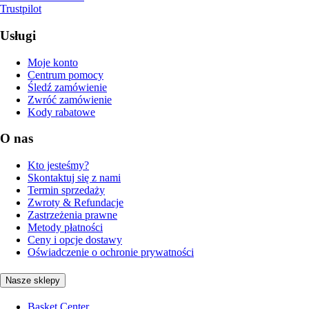
Trustpilot
Usługi
Moje konto
Centrum pomocy
Śledź zamówienie
Zwróć zamówienie
Kody rabatowe
O nas
Kto jesteśmy?
Skontaktuj się z nami
Termin sprzedaży
Zwroty & Refundacje
Zastrzeżenia prawne
Metody płatności
Ceny i opcje dostawy
Oświadczenie o ochronie prywatności
Nasze sklepy
Basket Center