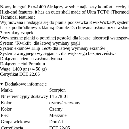
Nowy Integral Exo-1400 Air łączy w sobie najlepszy komfort i cechy 
High-end features, it has an outer shell made of Ultra TCT® (Thermod
Technical features :
Wyjmowana i nadająca się do prania podszewka KwikWick3®, system
Pasek podbródkowy z klamrą Double-D, chowana osłona przeciwsłone
3 rozmiary czapek
Wewnętrzne pianki o potrójnej gęstości dla lepszej absorpcji wstrząsó
System "Kwikfit" dla łatwej wymiany gogli
System ekranów Ellip-Tec® dla łatwej wymiany ekranów
System awaryjnego wyciągania : dla większego bezpieczeństwa
Dołączona ciemna zasłona dymna
Dołączone etui Premium
Waga: 1400 gr (+/- 50 gr)
Certyfikat ECE 22.05
Dodatkowe informacje
Marka
Scorpion
Nr referencyjny dostawcy
14-278-01
Kolor
czarny/czerwony
Kolor
Czarny
Płeć
Mieszane
Grupa wiekowa
Dorośli
Certyfikacja
ECE 22-05