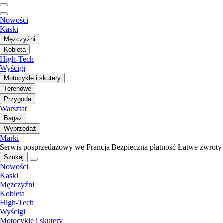
Nowości
Kaski
Mężczyźni
Kobieta
High-Tech
Wyścigi
Motocykle i skutery
Terenowe
Przygoda
Warsztat
Bagaż
Wyprzedaż
Marki
Serwis posprzedażowy we Francja
Bezpieczna płatność
Łatwe zwroty
Szukaj
Nowości
Kaski
Mężczyźni
Kobieta
High-Tech
Wyścigi
Motocykle i skutery