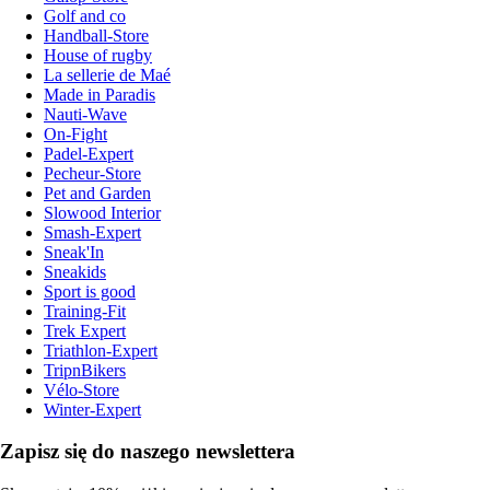
Golf and co
Handball-Store
House of rugby
La sellerie de Maé
Made in Paradis
Nauti-Wave
On-Fight
Padel-Expert
Pecheur-Store
Pet and Garden
Slowood Interior
Smash-Expert
Sneak'In
Sneakids
Sport is good
Training-Fit
Trek Expert
Triathlon-Expert
TripnBikers
Vélo-Store
Winter-Expert
Zapisz się do naszego newslettera