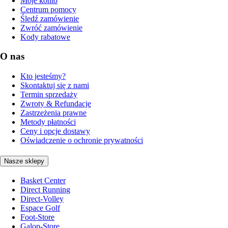
Moje konto
Centrum pomocy
Śledź zamówienie
Zwróć zamówienie
Kody rabatowe
O nas
Kto jesteśmy?
Skontaktuj się z nami
Termin sprzedaży
Zwroty & Refundacje
Zastrzeżenia prawne
Metody płatności
Ceny i opcje dostawy
Oświadczenie o ochronie prywatności
Nasze sklepy
Basket Center
Direct Running
Direct-Volley
Espace Golf
Foot-Store
Galop-Store