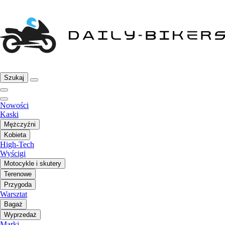
Szukaj
Nowości
Kaski
Mężczyźni
Kobieta
High-Tech
Wyścigi
Motocykle i skutery
Terenowe
Przygoda
Warsztat
Bagaż
Wyprzedaż
Marki