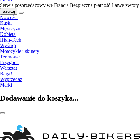
Serwis posprzedażowy we Francja
Bezpieczna płatność
Łatwe zwroty
Szukaj
Nowości
Kaski
Mężczyźni
Kobieta
High-Tech
Wyścigi
Motocykle i skutery
Terenowe
Przygoda
Warsztat
Bagaż
Wyprzedaż
Marki
Dodawanie do koszyka...