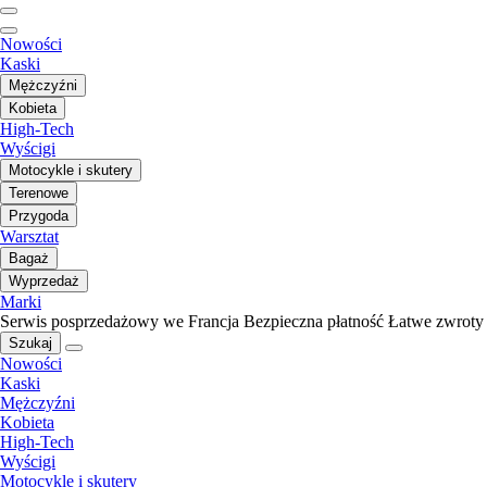
Nowości
Kaski
Mężczyźni
Kobieta
High-Tech
Wyścigi
Motocykle i skutery
Terenowe
Przygoda
Warsztat
Bagaż
Wyprzedaż
Marki
Serwis posprzedażowy we Francja
Bezpieczna płatność
Łatwe zwroty
Szukaj
Nowości
Kaski
Mężczyźni
Kobieta
High-Tech
Wyścigi
Motocykle i skutery