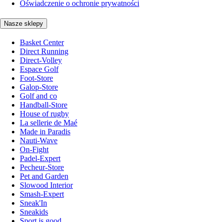
Oświadczenie o ochronie prywatności
Nasze sklepy
Basket Center
Direct Running
Direct-Volley
Espace Golf
Foot-Store
Galop-Store
Golf and co
Handball-Store
House of rugby
La sellerie de Maé
Made in Paradis
Nauti-Wave
On-Fight
Padel-Expert
Pecheur-Store
Pet and Garden
Slowood Interior
Smash-Expert
Sneak'In
Sneakids
Sport is good