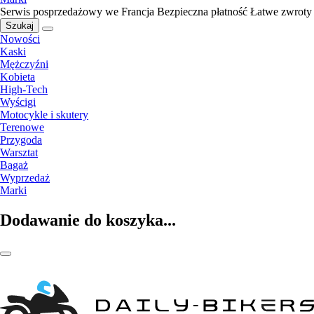
Serwis posprzedażowy we Francja
Bezpieczna płatność
Łatwe zwroty
Szukaj
Nowości
Kaski
Mężczyźni
Kobieta
High-Tech
Wyścigi
Motocykle i skutery
Terenowe
Przygoda
Warsztat
Bagaż
Wyprzedaż
Marki
Dodawanie do koszyka...