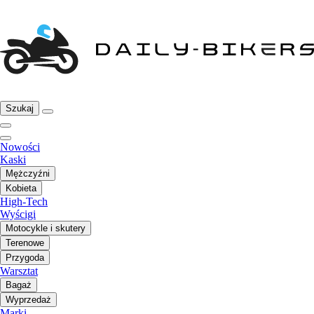
Szukaj
Nowości
Kaski
Mężczyźni
Kobieta
High-Tech
Wyścigi
Motocykle i skutery
Terenowe
Przygoda
Warsztat
Bagaż
Wyprzedaż
Marki