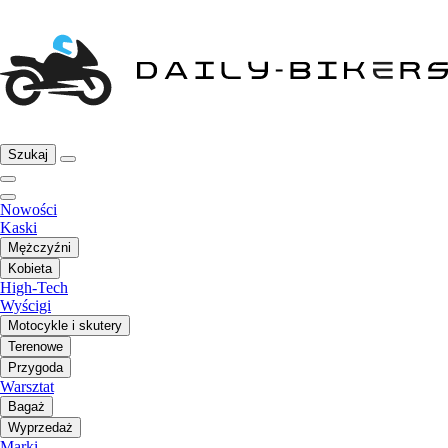
Szukaj
Nowości
Kaski
Mężczyźni
Kobieta
High-Tech
Wyścigi
Motocykle i skutery
Terenowe
Przygoda
Warsztat
Bagaż
Wyprzedaż
Marki