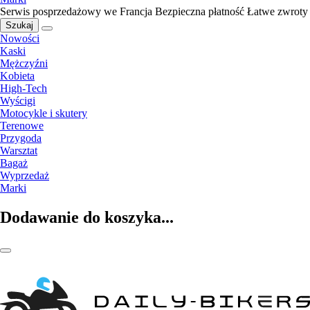
Serwis posprzedażowy we Francja
Bezpieczna płatność
Łatwe zwroty
Szukaj
Nowości
Kaski
Mężczyźni
Kobieta
High-Tech
Wyścigi
Motocykle i skutery
Terenowe
Przygoda
Warsztat
Bagaż
Wyprzedaż
Marki
Dodawanie do koszyka...