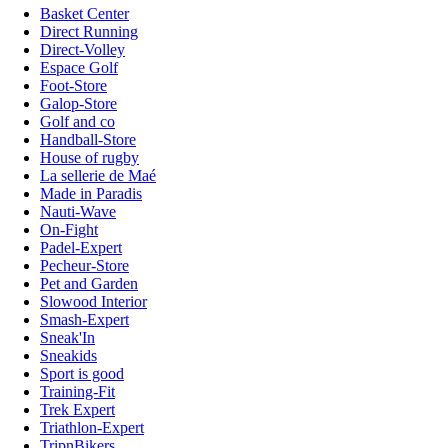
Basket Center
Direct Running
Direct-Volley
Espace Golf
Foot-Store
Galop-Store
Golf and co
Handball-Store
House of rugby
La sellerie de Maé
Made in Paradis
Nauti-Wave
On-Fight
Padel-Expert
Pecheur-Store
Pet and Garden
Slowood Interior
Smash-Expert
Sneak'In
Sneakids
Sport is good
Training-Fit
Trek Expert
Triathlon-Expert
TripnBikers