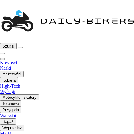
Szukaj
Nowości
Kaski
Mężczyźni
Kobieta
High-Tech
Wyścigi
Motocykle i skutery
Terenowe
Przygoda
Warsztat
Bagaż
Wyprzedaż
Marki