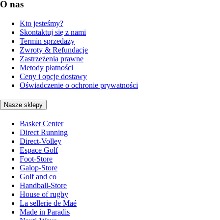
O nas
Kto jesteśmy?
Skontaktuj się z nami
Termin sprzedaży
Zwroty & Refundacje
Zastrzeżenia prawne
Metody płatności
Ceny i opcje dostawy
Oświadczenie o ochronie prywatności
Nasze sklepy
Basket Center
Direct Running
Direct-Volley
Espace Golf
Foot-Store
Galop-Store
Golf and co
Handball-Store
House of rugby
La sellerie de Maé
Made in Paradis