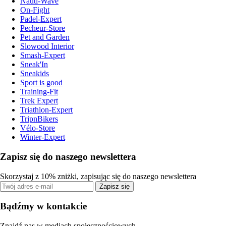
Nauti-Wave
On-Fight
Padel-Expert
Pecheur-Store
Pet and Garden
Slowood Interior
Smash-Expert
Sneak'In
Sneakids
Sport is good
Training-Fit
Trek Expert
Triathlon-Expert
TripnBikers
Vélo-Store
Winter-Expert
Zapisz się do naszego newslettera
Skorzystaj z 10% zniżki, zapisując się do naszego newslettera
Zapisz się
Bądźmy w kontakcie
Znajdź nas w mediach społecznościowych