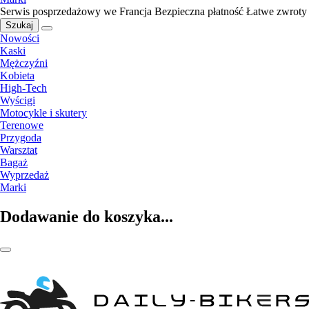
Serwis posprzedażowy we Francja
Bezpieczna płatność
Łatwe zwroty
Szukaj
Nowości
Kaski
Mężczyźni
Kobieta
High-Tech
Wyścigi
Motocykle i skutery
Terenowe
Przygoda
Warsztat
Bagaż
Wyprzedaż
Marki
Dodawanie do koszyka...