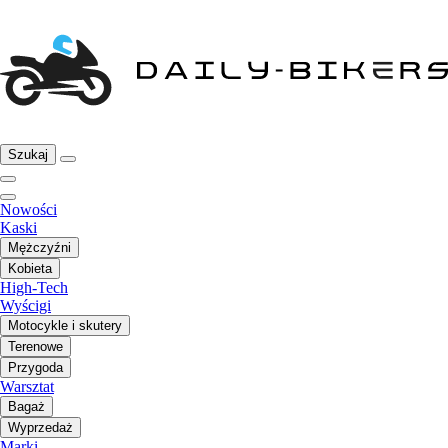
Szukaj
Nowości
Kaski
Mężczyźni
Kobieta
High-Tech
Wyścigi
Motocykle i skutery
Terenowe
Przygoda
Warsztat
Bagaż
Wyprzedaż
Marki