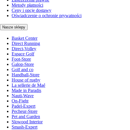
Metody płatności
Ceny i opcje dostawy
Oświadczenie o ochronie prywatności
Nasze sklepy
Basket Center
Direct Running
Direct-Volley
Espace Golf
Foot-Store
Galop-Store
Golf and co
Handball-Store
House of rugby
La sellerie de Maé
Made in Paradis
Nauti-Wave
On-Fight
Padel-Expert
Pecheur-Store
Pet and Garden
Slowood Interior
Smash-Expert