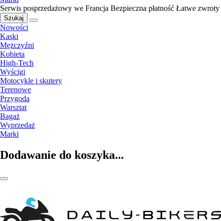
Serwis posprzedażowy we Francja
Bezpieczna płatność
Łatwe zwroty
Szukaj
Nowości
Kaski
Mężczyźni
Kobieta
High-Tech
Wyścigi
Motocykle i skutery
Terenowe
Przygoda
Warsztat
Bagaż
Wyprzedaż
Marki
Dodawanie do koszyka...