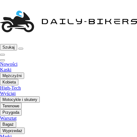
Szukaj
Nowości
Kaski
Mężczyźni
Kobieta
High-Tech
Wyścigi
Motocykle i skutery
Terenowe
Przygoda
Warsztat
Bagaż
Wyprzedaż
Marki