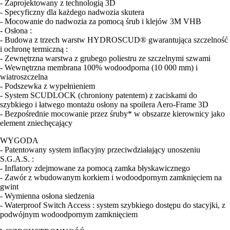
- Zaprojektowany z technologią 3D
- Specyficzny dla każdego nadwozia skutera
- Mocowanie do nadwozia za pomocą śrub i klejów 3M VHB
- Osłona :
- Budowa z trzech warstw HYDROSCUD® gwarantująca szczelność
i ochronę termiczną :
- Zewnętrzna warstwa z grubego poliestru ze szczelnymi szwami
- Wewnętrzna membrana 100% wodoodporna (10 000 mm) i
wiatroszczelna
- Podszewka z wypełnieniem
- System SCUDLOCK (chroniony patentem) z zaciskami do
szybkiego i łatwego montażu osłony na spoilera Aero-Frame 3D
- Bezpośrednie mocowanie przez śruby* w obszarze kierownicy jako
element zniechęcający
WYGODA
- Patentowany system inflacyjny przeciwdziałający unoszeniu
S.G.A.S. :
- Inflatory zdejmowane za pomocą zamka błyskawicznego
- Zawór z wbudowanym korkiem i wodoodpornym zamknięciem na
gwint
- Wymienna osłona siedzenia
- Waterproof Switch Access : system szybkiego dostępu do stacyjki, z
podwójnym wodoodpornym zamknięciem