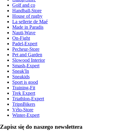
Golf and co
Handball-Store
House of rugby
La sellerie de Maé
Made in Paradis
Nauti-Wave
On-Fight
Padel-Expert
Pecheur-Store
Pet and Garden
Slowood Interior
Smash-Expert
Sneak'In
Sneakids
Sport is good
Training-Fit
Trek Expert
Triathlon-Expert
TripnBikers
Vélo-Store
Winter-Expert
Zapisz się do naszego newslettera