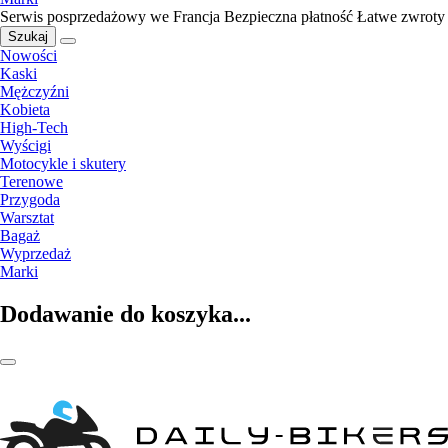
Serwis posprzedażowy we Francja
Bezpieczna płatność
Łatwe zwroty
Szukaj
Nowości
Kaski
Mężczyźni
Kobieta
High-Tech
Wyścigi
Motocykle i skutery
Terenowe
Przygoda
Warsztat
Bagaż
Wyprzedaż
Marki
Dodawanie do koszyka...