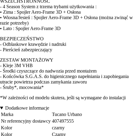
WSZECHSTRONNOŚĆ
- 4 Season System z trzema trybami użytkowania :
• Zima : Spojler Aero-Frame 3D + Osłona
• Wiosna/Jesień : Spojler Aero-Frame 3D + Osłona (można zwinąć w
razie potrzeby)
• Lato : Spojler Aero-Frame 3D
BEZPIECZEŃSTWO
- Odblaskowe krawędzie i nadruki
- Pierścień zabezpieczający
ZESTAW MONTAŻOWY
- Kleje 3M VHB
- Środki czyszczące do nadwozia przed montażem
- Końcówka S.G.A.S. do higienicznego napełniania i zapobiegania
utracie powietrza podczas zamykania zaworu
- Śruby*, mocowania*
*W zależności od modelu skutera, jeśli są wymagane do instalacji
Dodatkowe informacje
Marka
Tucano Urbano
Nr referencyjny dostawcy
407497555
Kolor
czarny
Kolor
Czarny