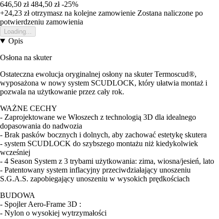
646,50 zł
484,50 zł
-25%
+24,23 zł
otrzymasz na kolejne zamowienie
Zostana naliczone po
potwierdzeniu zamowienia
Loading...
Opis
Osłona na skuter
Ostateczna ewolucja oryginalnej osłony na skuter Termoscud®,
wyposażona w nowy system SCUDLOCK, który ułatwia montaż i
pozwala na użytkowanie przez cały rok.
WAŻNE CECHY
- Zaprojektowane we Włoszech z technologią 3D dla idealnego
dopasowania do nadwozia
- Brak pasków bocznych i dolnych, aby zachować estetykę skutera
- system SCUDLOCK do szybszego montażu niż kiedykolwiek
wcześniej
- 4 Season System z 3 trybami użytkowania: zima, wiosna/jesień, lato
- Patentowany system inflacyjny przeciwdziałający unoszeniu
S.G.A.S. zapobiegający unoszeniu w wysokich prędkościach
BUDOWA
- Spojler Aero-Frame 3D :
- Nylon o wysokiej wytrzymałości