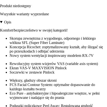
Produkt niedostępny
Wszystkie warianty wyprzedane
Opis
Komfort/bezpieczeństwo w swojej kategorii!
Skorupa zewnętrzna z wygodnego, odpornego i lekkiego
włókna SFL (Super Fiber Laminate)
Koncepcja Ricochet: zoptymalizowany kształt, aby ślizgać się
po przeszkodach i odbijać uderzenia
Nowy system wentylacji inspirowany modelem RX-7V
Rewolucyjny system wizjerów VAS (variable axis system)
Ekran VAS-V MAXVISION Pinlock
Soczewki w zestawie Pinlock
Większy, gładszy obszar skroni
FCS Facial Contour System: optymalne dopasowanie do
każdego kształtu twarzy
Eco Pure - antybakteryjne i hipoalergiczne wnętrze, w pełni
wyjmowane i nadające się do prania
Poduszki policzkowe Peel Away: Regulowana grubość