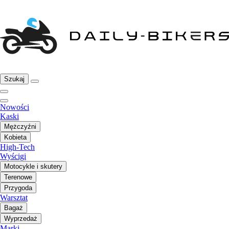
Szukaj
Nowości
Kaski
Mężczyźni
Kobieta
High-Tech
Wyścigi
Motocykle i skutery
Terenowe
Przygoda
Warsztat
Bagaż
Wyprzedaż
Marki