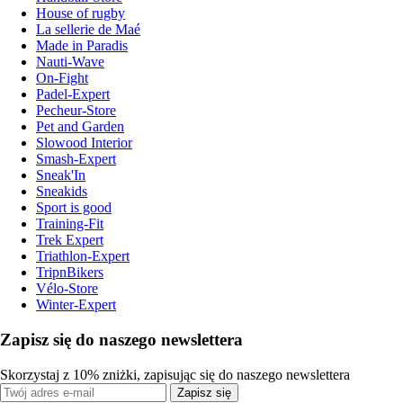
House of rugby
La sellerie de Maé
Made in Paradis
Nauti-Wave
On-Fight
Padel-Expert
Pecheur-Store
Pet and Garden
Slowood Interior
Smash-Expert
Sneak'In
Sneakids
Sport is good
Training-Fit
Trek Expert
Triathlon-Expert
TripnBikers
Vélo-Store
Winter-Expert
Zapisz się do naszego newslettera
Skorzystaj z 10% zniżki, zapisując się do naszego newslettera
Zapisz się