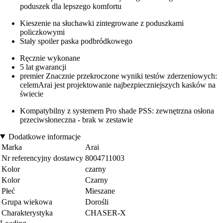
poduszek dla lepszego komfortu
Kieszenie na słuchawki zintegrowane z poduszkami
policzkowymi
Stały spoiler paska podbródkowego
Ręcznie wykonane
5 lat gwarancji
premier Znacznie przekroczone wyniki testów zderzeniowych:
celemArai jest projektowanie najbezpieczniejszych kasków na
świecie
Kompatybilny z systemem Pro shade PSS: zewnętrzna osłona
przeciwsłoneczna - brak w zestawie
Dodatkowe informacje
Marka
Arai
Nr referencyjny dostawcy
8004711003
Kolor
czarny
Kolor
Czarny
Płeć
Mieszane
Grupa wiekowa
Dorośli
Charakterystyka
CHASER-X