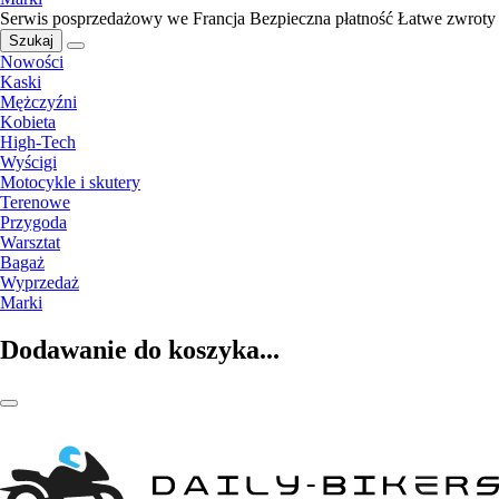
Serwis posprzedażowy we Francja
Bezpieczna płatność
Łatwe zwroty
Szukaj
Nowości
Kaski
Mężczyźni
Kobieta
High-Tech
Wyścigi
Motocykle i skutery
Terenowe
Przygoda
Warsztat
Bagaż
Wyprzedaż
Marki
Dodawanie do koszyka...