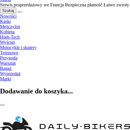
Serwis posprzedażowy we Francja
Bezpieczna płatność
Łatwe zwroty
Szukaj
Nowości
Kaski
Mężczyźni
Kobieta
High-Tech
Wyścigi
Motocykle i skutery
Terenowe
Przygoda
Warsztat
Bagaż
Wyprzedaż
Marki
Dodawanie do koszyka...