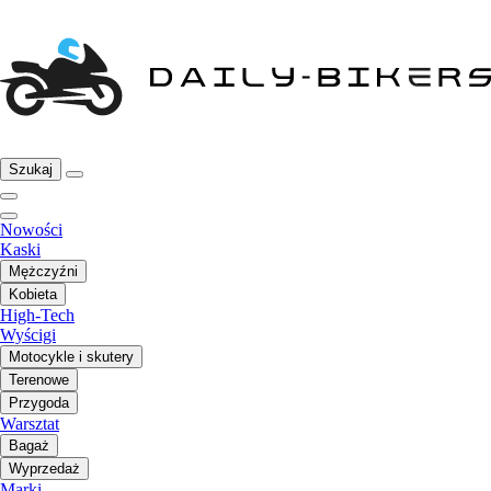
Szukaj
Nowości
Kaski
Mężczyźni
Kobieta
High-Tech
Wyścigi
Motocykle i skutery
Terenowe
Przygoda
Warsztat
Bagaż
Wyprzedaż
Marki