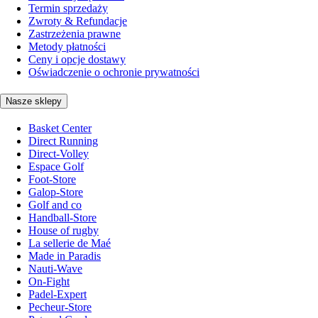
Termin sprzedaży
Zwroty & Refundacje
Zastrzeżenia prawne
Metody płatności
Ceny i opcje dostawy
Oświadczenie o ochronie prywatności
Nasze sklepy
Basket Center
Direct Running
Direct-Volley
Espace Golf
Foot-Store
Galop-Store
Golf and co
Handball-Store
House of rugby
La sellerie de Maé
Made in Paradis
Nauti-Wave
On-Fight
Padel-Expert
Pecheur-Store