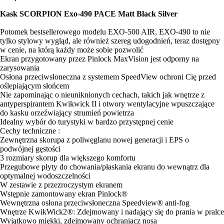
Kask SCORPION Exo-490 PACE Matt Black Silver
Potomek bestsellerowego modelu EXO-500 AIR, EXO-490 to nie
tylko stylowy wygląd, ale również szereg udogodnień, teraz dostępny
w cenie, na którą każdy może sobie pozwolić
Ekran przygotowany przez Pinlock MaxVision jest odporny na
zarysowania
Osłona przeciwsłoneczna z systemem SpeedView ochroni Cię przed
oślepiającym słońcem
Nie zapominając o nieuniknionych cechach, takich jak wnętrze z
antyperspirantem Kwikwick II i otwory wentylacyjne wpuszczające
do kasku orzeźwiający strumień powietrza
Idealny wybór do turystyki w bardzo przystępnej cenie
Cechy techniczne :
Zewnętrzna skorupa z poliwęglanu nowej generacji i EPS o
podwójnej gęstości
3 rozmiary skorup dla większego komfortu
Przegubowe płyty do chowania/płaskania ekranu do wewnątrz dla
optymalnej wodoszczelności
W zestawie z przezroczystym ekranem
Wstępnie zamontowany ekran Pinlock®
Wewnętrzna osłona przeciwsłoneczna Speedview® anti-fog
Wnętrze KwikWick2®: Zdejmowany i nadający się do prania w pralce
Wyjątkowo miękki, zdejmowany ochraniacz nosa