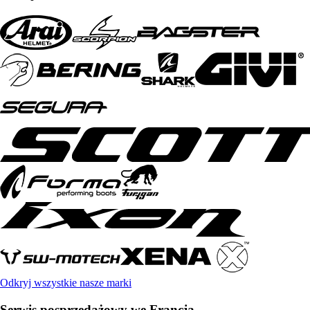
Odkryj wszystkie nasze marki
Serwis posprzedażowy we Francja