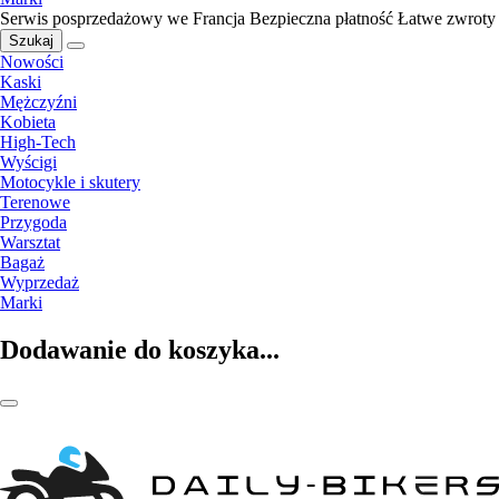
Serwis posprzedażowy we Francja
Bezpieczna płatność
Łatwe zwroty
Szukaj
Nowości
Kaski
Mężczyźni
Kobieta
High-Tech
Wyścigi
Motocykle i skutery
Terenowe
Przygoda
Warsztat
Bagaż
Wyprzedaż
Marki
Dodawanie do koszyka...