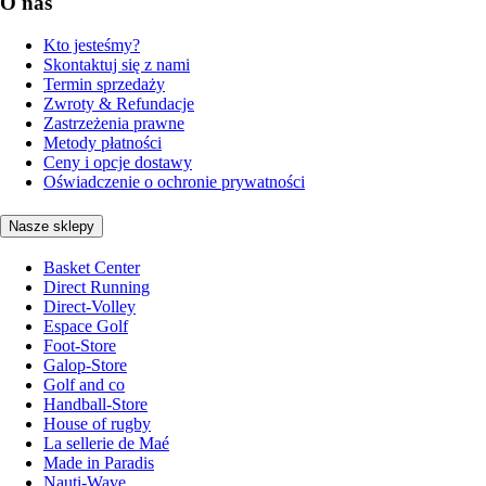
O nas
Kto jesteśmy?
Skontaktuj się z nami
Termin sprzedaży
Zwroty & Refundacje
Zastrzeżenia prawne
Metody płatności
Ceny i opcje dostawy
Oświadczenie o ochronie prywatności
Nasze sklepy
Basket Center
Direct Running
Direct-Volley
Espace Golf
Foot-Store
Galop-Store
Golf and co
Handball-Store
House of rugby
La sellerie de Maé
Made in Paradis
Nauti-Wave