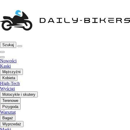
Szukaj
Nowości
Kaski
Mężczyźni
Kobieta
High-Tech
Wyścigi
Motocykle i skutery
Terenowe
Przygoda
Warsztat
Bagaż
Wyprzedaż
Marki