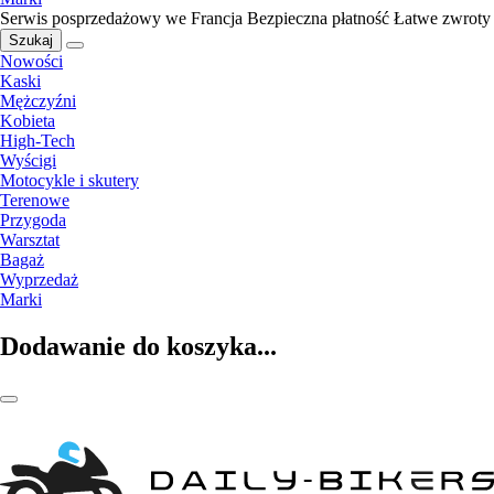
Serwis posprzedażowy we Francja
Bezpieczna płatność
Łatwe zwroty
Szukaj
Nowości
Kaski
Mężczyźni
Kobieta
High-Tech
Wyścigi
Motocykle i skutery
Terenowe
Przygoda
Warsztat
Bagaż
Wyprzedaż
Marki
Dodawanie do koszyka...