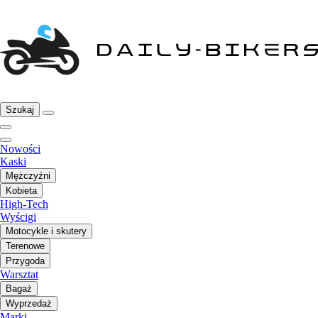
Szukaj
Nowości
Kaski
Mężczyźni
Kobieta
High-Tech
Wyścigi
Motocykle i skutery
Terenowe
Przygoda
Warsztat
Bagaż
Wyprzedaż
Marki