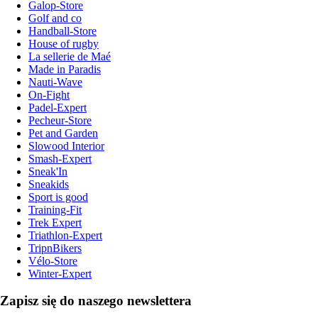
Galop-Store
Golf and co
Handball-Store
House of rugby
La sellerie de Maé
Made in Paradis
Nauti-Wave
On-Fight
Padel-Expert
Pecheur-Store
Pet and Garden
Slowood Interior
Smash-Expert
Sneak'In
Sneakids
Sport is good
Training-Fit
Trek Expert
Triathlon-Expert
TripnBikers
Vélo-Store
Winter-Expert
Zapisz się do naszego newslettera