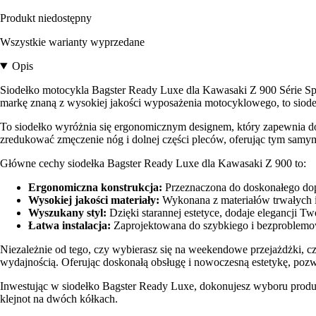
Produkt niedostępny
Wszystkie warianty wyprzedane
Opis
Siodełko motocykla Bagster Ready Luxe dla Kawasaki Z 900 Série Spéc
markę znaną z wysokiej jakości wyposażenia motocyklowego, to siodełk
To siodełko wyróżnia się ergonomicznym designem, który zapewnia dos
zredukować zmęczenie nóg i dolnej części pleców, oferując tym samy
Główne cechy siodełka Bagster Ready Luxe dla Kawasaki Z 900 to:
Ergonomiczna konstrukcja:
Przeznaczona do doskonałego dopa
Wysokiej jakości materiały:
Wykonana z materiałów trwałych i
Wyszukany styl:
Dzięki starannej estetyce, dodaje elegancji 
Łatwa instalacja:
Zaprojektowana do szybkiego i bezproblemo
Niezależnie od tego, czy wybierasz się na weekendowe przejażdżki, c
wydajnością. Oferując doskonałą obsługę i nowoczesną estetykę, pozw
Inwestując w siodełko Bagster Ready Luxe, dokonujesz wyboru produk
klejnot na dwóch kółkach.