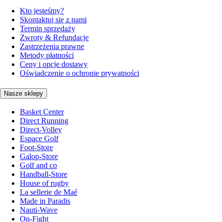
Kto jesteśmy?
Skontaktuj się z nami
Termin sprzedaży
Zwroty & Refundacje
Zastrzeżenia prawne
Metody płatności
Ceny i opcje dostawy
Oświadczenie o ochronie prywatności
Nasze sklepy
Basket Center
Direct Running
Direct-Volley
Espace Golf
Foot-Store
Galop-Store
Golf and co
Handball-Store
House of rugby
La sellerie de Maé
Made in Paradis
Nauti-Wave
On-Fight