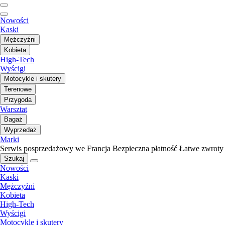
Nowości
Kaski
Mężczyźni
Kobieta
High-Tech
Wyścigi
Motocykle i skutery
Terenowe
Przygoda
Warsztat
Bagaż
Wyprzedaż
Marki
Serwis posprzedażowy we Francja
Bezpieczna płatność
Łatwe zwroty
Szukaj
Nowości
Kaski
Mężczyźni
Kobieta
High-Tech
Wyścigi
Motocykle i skutery