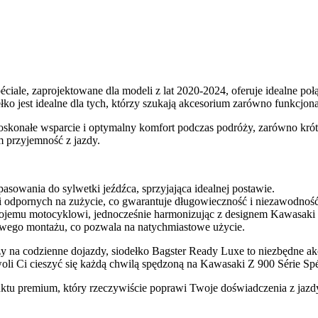
iale, zaprojektowane dla modeli z lat 2020-2024, oferuje idealne poł
o jest idealne dla tych, którzy szukają akcesorium zarówno funkcjona
konałe wsparcie i optymalny komfort podczas podróży, zarówno krótki
m przyjemność z jazdy.
sowania do sylwetki jeźdźca, sprzyjająca idealnej postawie.
 odpornych na zużycie, co gwarantuje długowieczność i niezawodność
Twojemu motocyklowi, jednocześnie harmonizując z designem Kawasaki
wego montażu, co pozwala na natychmiastowe użycie.
zy na codzienne dojazdy, siodełko Bagster Ready Luxe to niezbędne ak
oli Ci cieszyć się każdą chwilą spędzoną na Kawasaki Z 900 Série Spé
tu premium, który rzeczywiście poprawi Twoje doświadczenia z jazdy