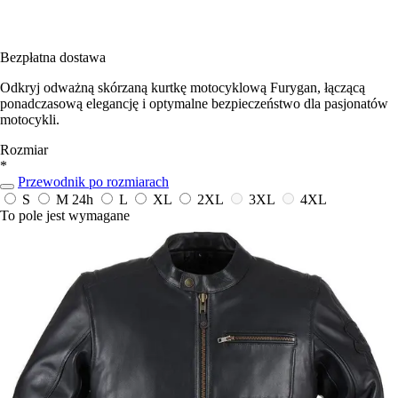
Bezpłatna dostawa
Odkryj odważną skórzaną kurtkę motocyklową Furygan, łączącą
ponadczasową elegancję i optymalne bezpieczeństwo dla pasjonatów
motocykli.
Rozmiar
*
Przewodnik po rozmiarach
S
M
24h
L
XL
2XL
3XL
4XL
To pole jest wymagane