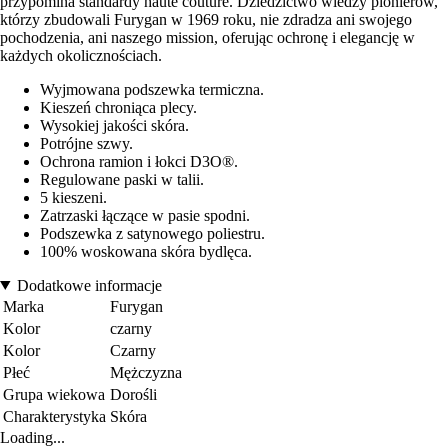
przypomina standardy haute couture. Dziedzictwo wiedzy pionierów,
którzy zbudowali Furygan w 1969 roku, nie zdradza ani swojego
pochodzenia, ani naszego mission, oferując ochronę i elegancję w
każdych okolicznościach.
Wyjmowana podszewka termiczna.
Kieszeń chroniąca plecy.
Wysokiej jakości skóra.
Potrójne szwy.
Ochrona ramion i łokci D3O®.
Regulowane paski w talii.
5 kieszeni.
Zatrzaski łączące w pasie spodni.
Podszewka z satynowego poliestru.
100% woskowana skóra bydlęca.
Dodatkowe informacje
Marka
Furygan
Kolor
czarny
Kolor
Czarny
Płeć
Mężczyzna
Grupa wiekowa
Dorośli
Charakterystyka
Skóra
Loading...