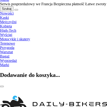
Serwis posprzedażowy we Francja
Bezpieczna płatność
Łatwe zwroty
Szukaj
Nowości
Kaski
Mężczyźni
Kobieta
High-Tech
Wyścigi
Motocykle i skutery
Terenowe
Przygoda
Warsztat
Bagaż
Wyprzedaż
Marki
Dodawanie do koszyka...