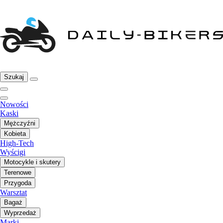
Szukaj
Nowości
Kaski
Mężczyźni
Kobieta
High-Tech
Wyścigi
Motocykle i skutery
Terenowe
Przygoda
Warsztat
Bagaż
Wyprzedaż
Marki