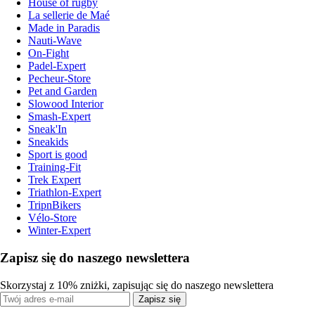
House of rugby
La sellerie de Maé
Made in Paradis
Nauti-Wave
On-Fight
Padel-Expert
Pecheur-Store
Pet and Garden
Slowood Interior
Smash-Expert
Sneak'In
Sneakids
Sport is good
Training-Fit
Trek Expert
Triathlon-Expert
TripnBikers
Vélo-Store
Winter-Expert
Zapisz się do naszego newslettera
Skorzystaj z 10% zniżki, zapisując się do naszego newslettera
Zapisz się