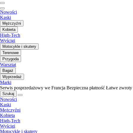
Nowości
Kaski
Mężczyźni
Kobieta
High-Tech
Wyścigi
Motocykle i skutery
Terenowe
Przygoda
Warsztat
Bagaż
Wyprzedaż
Marki
Serwis posprzedażowy we Francja
Bezpieczna płatność
Łatwe zwroty
Szukaj
Nowości
Kaski
Mężczyźni
Kobieta
High-Tech
Wyścigi
Motocykle i skutery