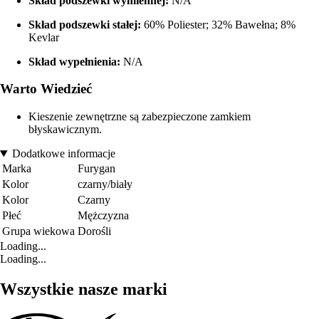
Skład podszewki wymiennej:
N/A
Skład podszewki stałej:
60% Poliester; 32% Bawełna; 8%
Kevlar
Skład wypełnienia:
N/A
Warto Wiedzieć
Kieszenie zewnętrzne są zabezpieczone zamkiem
błyskawicznym.
Dodatkowe informacje
Marka
Furygan
Kolor
czarny/biały
Kolor
Czarny
Płeć
Mężczyzna
Grupa wiekowa
Dorośli
Loading...
Loading...
Wszystkie nasze marki