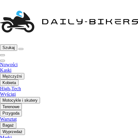
Szukaj
Nowości
Kaski
Mężczyźni
Kobieta
High-Tech
Wyścigi
Motocykle i skutery
Terenowe
Przygoda
Warsztat
Bagaż
Wyprzedaż
Marki