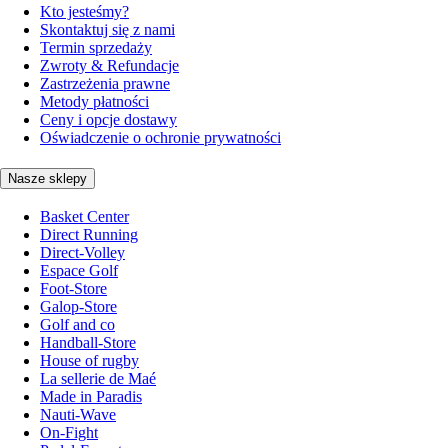
Kto jesteśmy?
Skontaktuj się z nami
Termin sprzedaży
Zwroty & Refundacje
Zastrzeżenia prawne
Metody płatności
Ceny i opcje dostawy
Oświadczenie o ochronie prywatności
Nasze sklepy
Basket Center
Direct Running
Direct-Volley
Espace Golf
Foot-Store
Galop-Store
Golf and co
Handball-Store
House of rugby
La sellerie de Maé
Made in Paradis
Nauti-Wave
On-Fight