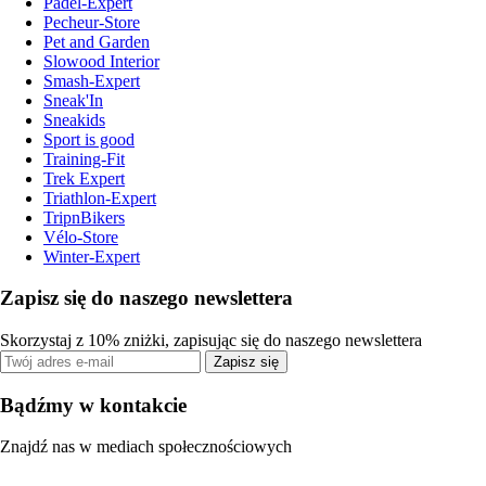
Padel-Expert
Pecheur-Store
Pet and Garden
Slowood Interior
Smash-Expert
Sneak'In
Sneakids
Sport is good
Training-Fit
Trek Expert
Triathlon-Expert
TripnBikers
Vélo-Store
Winter-Expert
Zapisz się do naszego newslettera
Skorzystaj z 10% zniżki, zapisując się do naszego newslettera
Zapisz się
Bądźmy w kontakcie
Znajdź nas w mediach społecznościowych