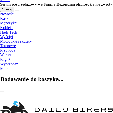
Serwis posprzedażowy we Francja
Bezpieczna płatność
Łatwe zwroty
Szukaj
Nowości
Kaski
Mężczyźni
Kobieta
High-Tech
Wyścigi
Motocykle i skutery
Terenowe
Przygoda
Warsztat
Bagaż
Wyprzedaż
Marki
Dodawanie do koszyka...