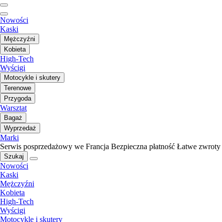
Nowości
Kaski
Mężczyźni
Kobieta
High-Tech
Wyścigi
Motocykle i skutery
Terenowe
Przygoda
Warsztat
Bagaż
Wyprzedaż
Marki
Serwis posprzedażowy we Francja
Bezpieczna płatność
Łatwe zwroty
Szukaj
Nowości
Kaski
Mężczyźni
Kobieta
High-Tech
Wyścigi
Motocykle i skutery