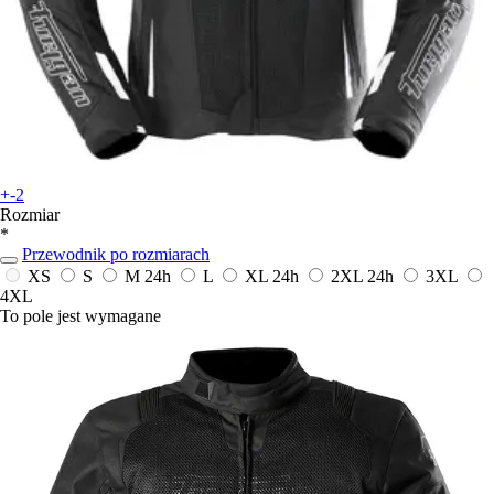
+-2
Rozmiar
*
Przewodnik po rozmiarach
XS
S
M
24h
L
XL
24h
2XL
24h
3XL
4XL
To pole jest wymagane