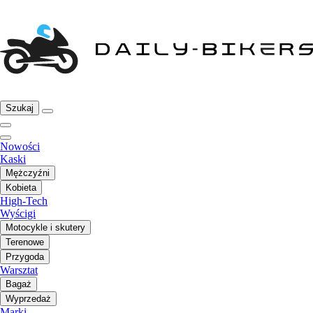
Szukaj
Nowości
Kaski
Mężczyźni
Kobieta
High-Tech
Wyścigi
Motocykle i skutery
Terenowe
Przygoda
Warsztat
Bagaż
Wyprzedaż
Marki