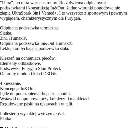
"Ultra", bo ultra wszechstronny. Bo z dwiema odpinanymi
podszewkami i konstrukcją In&Out, żadne warunki pogodowe nie
złapią UltraSpark 3in1 Vented+. I to wszystko z sportowym i pewnym
wyglądem, charakterystycznym dla Furygan.
Odpinana podszewka termiczna.
Siatka.
3in1 Humax®.
Odpinana podszewka In&Out Humax®.
Lekką i oddychającą podszewka stała.
Kieszeń na ochraniacz pleców.
Elementy odblaskowe.
Podszewka Furygan Skin Protect.
Ochrony ramion i łokci D3O®.
4 kieszenie.
Koncepcja In&Out.
Pętle do podczepienia do paska spodni.
Wstawki neoprenowe przy kołnierzu i mankietach.
Regulowane paski na rękawach i w talii.
Poliester o wysokiej wytrzymałości.
Siatka.