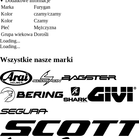
Dodatkowe informacje
Marka
Furygan
Kolor
czarny/czarny
Kolor
Czarny
Płeć
Mężczyzna
Grupa wiekowa
Dorośli
Loading...
Loading...
Wszystkie nasze marki