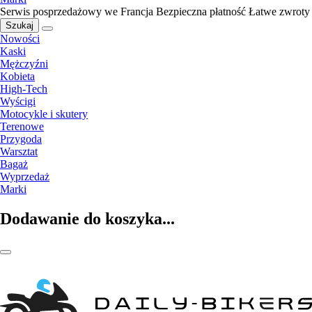
Serwis posprzedażowy we Francja
Bezpieczna płatność
Łatwe zwroty
Szukaj
Nowości
Kaski
Mężczyźni
Kobieta
High-Tech
Wyścigi
Motocykle i skutery
Terenowe
Przygoda
Warsztat
Bagaż
Wyprzedaż
Marki
Dodawanie do koszyka...