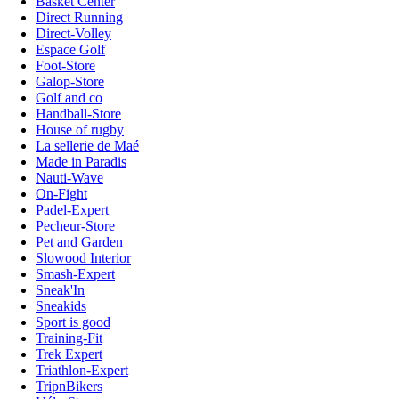
Basket Center
Direct Running
Direct-Volley
Espace Golf
Foot-Store
Galop-Store
Golf and co
Handball-Store
House of rugby
La sellerie de Maé
Made in Paradis
Nauti-Wave
On-Fight
Padel-Expert
Pecheur-Store
Pet and Garden
Slowood Interior
Smash-Expert
Sneak'In
Sneakids
Sport is good
Training-Fit
Trek Expert
Triathlon-Expert
TripnBikers